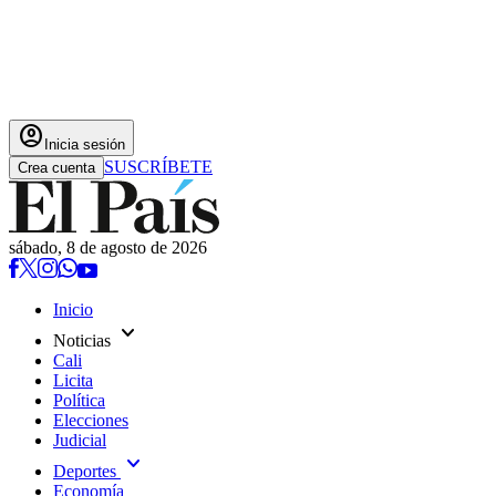
account_circle
Inicia sesión
SUSCRÍBETE
Crea cuenta
sábado, 8 de agosto de 2026
Inicio
expand_more
Noticias
Cali
Licita
Política
Elecciones
Judicial
expand_more
Deportes
Economía