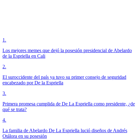
1
.
Los mejores memes que dejó la posesión presidencial de Abelardo
de la Espriella en Cali
2
.
El suroccidente del país ya tuvo su primer consejo de seguridad
encabezado por De la Espriella
3
.
Primera promesa cumplida de De La Espriella como presidente, ¿de
qué se trata?
4
.
La familia de Abelardo De La Espriella lució diseños de Andrés
Otálora en su posesión