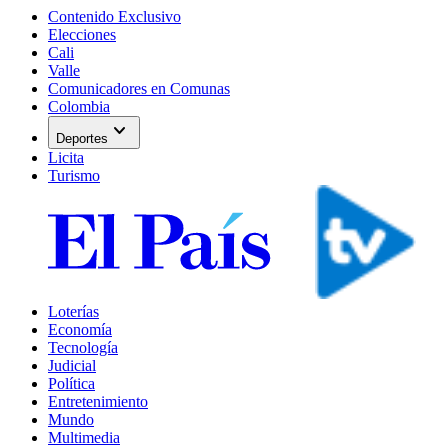
Contenido Exclusivo
Elecciones
Cali
Valle
Comunicadores en Comunas
Colombia
expand_more
Deportes
Licita
Turismo
Loterías
Economía
Tecnología
Judicial
Política
Entretenimiento
Mundo
Multimedia