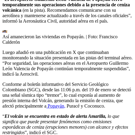
temporalmente sus operaciones debido a la presencia de ceniza
volcánica
(en la pista). Recomendamos comunicarse con su
aerolínea y mantenerse actualizado a través de los canales oficiales”,
informó la Aeronáutica Civil, autoridad aérea en el país.
Así amanecieron las viviendas en Popayán.
| Foto:
Francisco
Calderón
Luego añadió en una publicación en X que continuaban
monitoreando la situación presentada en las pistas del terminal aéreo.
“Por seguridad, las operaciones aéreas en el Aeropuerto Guillermo
León Valencia de Popayán continúan temporalmente suspendidas”,
indicó la Aerocivil.
Conforme al boletín informativo del Servicio Geológico
Colombiano (SGC), desde las 11:06 p.m. del 19 de enero se detectó
una señal sísmica tipo “tremor”, lo cual exponía al aumento de
presión interna del Volcán, generando la emisión de ceniza, que
afectó principalmente a
Popayán,
Puracé y Coconuco.
“
El volcán se encuentra en estado de alerta Amarilla,
lo que
significa que puede presentar fenómenos como emisiones
esporádicas de ceniza (erupciones menores) con alcance y efectos
restringidos
”, indicó el SGC.