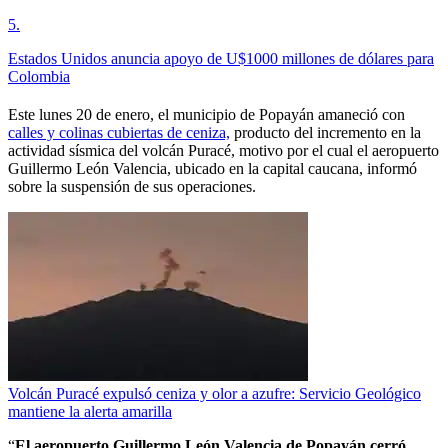
5
.
Estados Unidos anuncia apoyo de U$1000 millones de dólares para
Colombia
Este lunes 20 de enero, el municipio de Popayán amaneció con
calles y colinas cubiertas de ceniza,
producto del incremento en la
actividad sísmica del volcán Puracé, motivo por el cual el aeropuerto
Guillermo León Valencia, ubicado en la capital caucana, informó
sobre la suspensión de sus operaciones.
Volcán Puracé expulsó ceniza y olor a azufre: Servicio Geológico
mantiene la alerta amarilla
“
El
aeropuerto Guillermo León Valencia de Popayán cerró