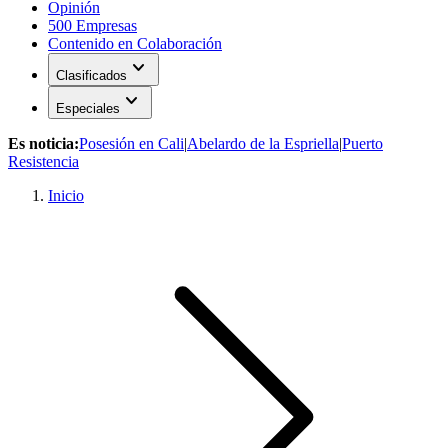
Opinión
500 Empresas
Contenido en Colaboración
expand_more
Clasificados
expand_more
Especiales
Es noticia:
Posesión en Cali
|
Abelardo de la Espriella
|
Puerto
Resistencia
Inicio