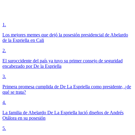
1
.
Los mejores memes que dejó la posesión presidencial de Abelardo
de la Espriella en Cali
2
.
El suroccidente del país ya tuvo su primer consejo de seguridad
encabezado por De la Espriella
3
.
Primera promesa cumplida de De La Espriella como presidente, ¿de
qué se trata?
4
.
La familia de Abelardo De La Espriella lució diseños de Andrés
Otálora en su posesión
5
.