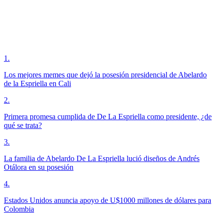
1
.
Los mejores memes que dejó la posesión presidencial de Abelardo
de la Espriella en Cali
2
.
Primera promesa cumplida de De La Espriella como presidente, ¿de
qué se trata?
3
.
La familia de Abelardo De La Espriella lució diseños de Andrés
Otálora en su posesión
4
.
Estados Unidos anuncia apoyo de U$1000 millones de dólares para
Colombia