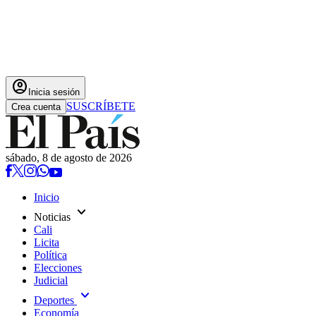
account_circle
Inicia sesión
SUSCRÍBETE
Crea cuenta
sábado, 8 de agosto de 2026
Inicio
expand_more
Noticias
Cali
Licita
Política
Elecciones
Judicial
expand_more
Deportes
Economía