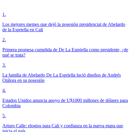
1
.
Los mejores memes que dejó la posesión presidencial de Abelardo
de la Espriella en Cali
2
.
Primera promesa cumplida de De La Espriella como presidente, ¿de
qué se trata?
3
.
La familia de Abelardo De La Espriella lució diseños de Andrés
Otálora en su posesión
4
.
Estados Unidos anuncia apoyo de U$1000 millones de dólares para
Colombia
5
.
Arturo Calle: elogios para Cali y confianza en la nueva etapa que
inicia el país