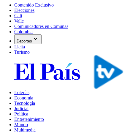
Contenido Exclusivo
Elecciones
Cali
Valle
Comunicadores en Comunas
Colombia
expand_more
Deportes
Licita
Turismo
Loterías
Economía
Tecnología
Judicial
Política
Entretenimiento
Mundo
Multimedia