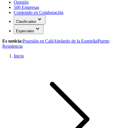
Opinión
500 Empresas
Contenido en Colaboración
expand_more
Clasificados
expand_more
Especiales
Es noticia:
Posesión en Cali
|
Abelardo de la Espriella
|
Puerto
Resistencia
Inicio