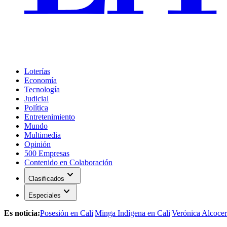
Loterías
Economía
Tecnología
Judicial
Política
Entretenimiento
Mundo
Multimedia
Opinión
500 Empresas
Contenido en Colaboración
expand_more
Clasificados
expand_more
Especiales
Es noticia:
Posesión en Cali
|
Minga Indígena en Cali
|
Verónica Alcocer