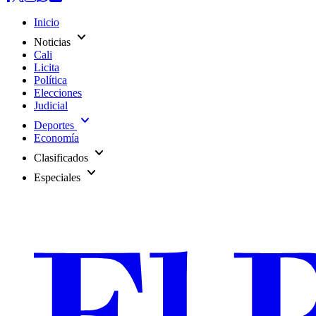
Inicio
expand_more
Noticias
Cali
Licita
Política
Elecciones
Judicial
expand_more
Deportes
Economía
expand_more
Clasificados
expand_more
Especiales