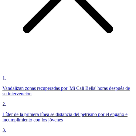
1
.
Vandalizan zonas recuperadas por 'Mi Cali Bella' horas después de
su intervención
2
.
Líder de la primera línea se distancia del petrismo por el engaño e
incumplimiento con los jóvenes
3
.