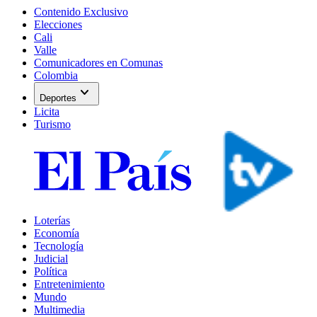
Contenido Exclusivo
Elecciones
Cali
Valle
Comunicadores en Comunas
Colombia
expand_more
Deportes
Licita
Turismo
Loterías
Economía
Tecnología
Judicial
Política
Entretenimiento
Mundo
Multimedia