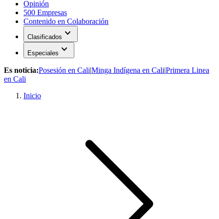
Opinión
500 Empresas
Contenido en Colaboración
expand_more
Clasificados
expand_more
Especiales
Es noticia:
Posesión en Cali
|
Minga Indígena en Cali
|
Primera Linea
en Cali
Inicio