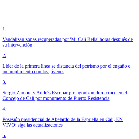
1
.
Vandalizan zonas recuperadas por 'Mi Cali Bella' horas después de
su intervención
2
.
Líder de la primera línea se distancia del petrismo por el engaño e
incumplimiento con los jóvenes
3
.
Sergio Zamora y Andrés Escobar protagonizan duro cruce en el
Concejo de Cali por monumento de Puerto Resistencia
4
.
Posesión presidencial de Abelardo de la Espriella en Cali, EN
VIVO; siga las actualizaciones
5
.