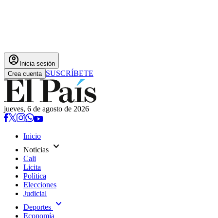
account_circle
Inicia sesión
SUSCRÍBETE
Crea cuenta
jueves, 6 de agosto de 2026
Inicio
expand_more
Noticias
Cali
Licita
Política
Elecciones
Judicial
expand_more
Deportes
Economía