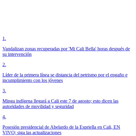
1
.
Vandalizan zonas recuperadas por 'Mi Cali Bella' horas después de
su intervención
2
.
Líder de la primera línea se distancia del petrismo por el engaño e
incumplimiento con los jóvenes
3
.
Minga indígena llegará a Cali este 7 de agosto; esto dicen las
autoridades de movilidad y seguridad
4
.
Posesión presidencial de Abelardo de la Espriella en Cali, EN
VIVO; siga las actualizaciones