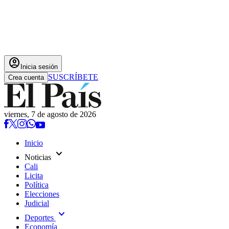
account_circle
Inicia sesión
SUSCRÍBETE
Crea cuenta
viernes, 7 de agosto de 2026
Inicio
expand_more
Noticias
Cali
Licita
Política
Elecciones
Judicial
expand_more
Deportes
Economía