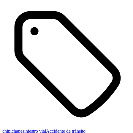
chipichape
siniestro vial
Accidente de tránsito