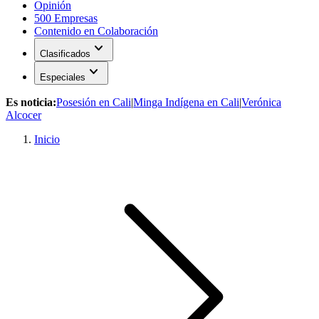
Opinión
500 Empresas
Contenido en Colaboración
expand_more
Clasificados
expand_more
Especiales
Es noticia:
Posesión en Cali
|
Minga Indígena en Cali
|
Verónica
Alcocer
Inicio