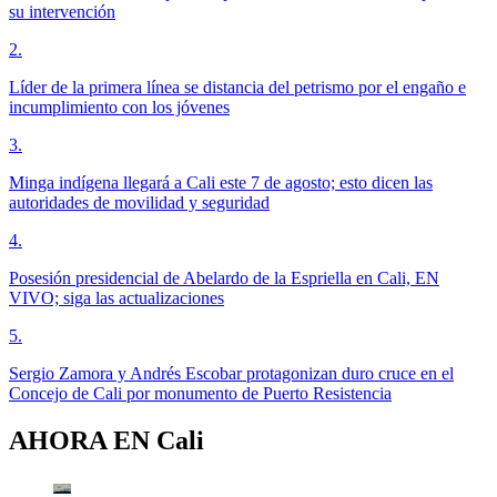
su intervención
2
.
Líder de la primera línea se distancia del petrismo por el engaño e
incumplimiento con los jóvenes
3
.
Minga indígena llegará a Cali este 7 de agosto; esto dicen las
autoridades de movilidad y seguridad
4
.
Posesión presidencial de Abelardo de la Espriella en Cali, EN
VIVO; siga las actualizaciones
5
.
Sergio Zamora y Andrés Escobar protagonizan duro cruce en el
Concejo de Cali por monumento de Puerto Resistencia
AHORA EN
Cali