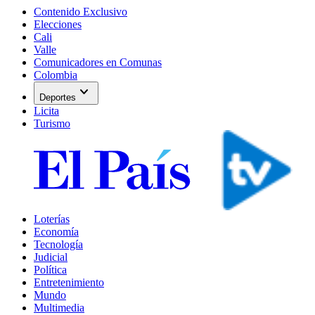
Contenido Exclusivo
Elecciones
Cali
Valle
Comunicadores en Comunas
Colombia
expand_more
Deportes
Licita
Turismo
Loterías
Economía
Tecnología
Judicial
Política
Entretenimiento
Mundo
Multimedia