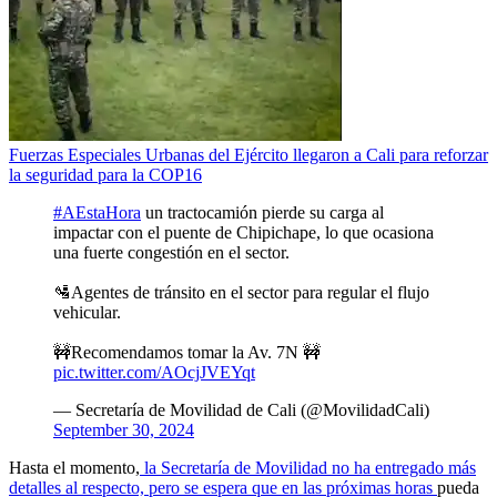
Fuerzas Especiales Urbanas del Ejército llegaron a Cali para reforzar
la seguridad para la COP16
#AEstaHora
un tractocamión pierde su carga al
impactar con el puente de Chipichape, lo que ocasiona
una fuerte congestión en el sector.
🛂Agentes de tránsito en el sector para regular el flujo
vehicular.
🚧Recomendamos tomar la Av. 7N 🚧
pic.twitter.com/AOcjJVEYqt
— Secretaría de Movilidad de Cali (@MovilidadCali)
September 30, 2024
Hasta el momento,
la Secretaría de Movilidad no ha entregado más
detalles al respecto, pero se espera que en las próximas horas
pueda