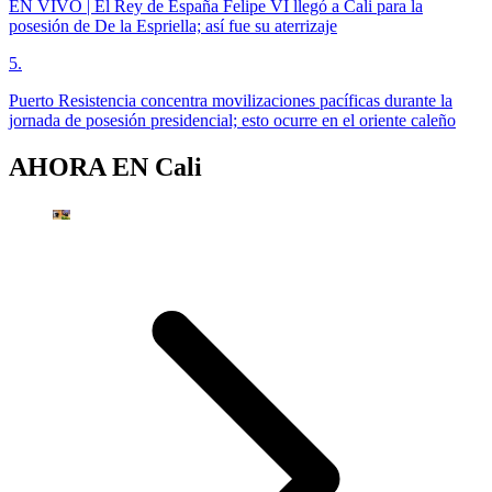
EN VIVO | El Rey de España Felipe VI llegó a Cali para la
posesión de De la Espriella; así fue su aterrizaje
5
.
Puerto Resistencia concentra movilizaciones pacíficas durante la
jornada de posesión presidencial; esto ocurre en el oriente caleño
AHORA EN
Cali