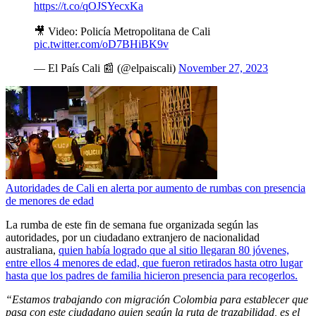
https://t.co/qOJSYecxKa
🎥 Video: Policía Metropolitana de Cali
pic.twitter.com/oD7BHiBK9v
— El País Cali 📰 (@elpaiscali)
November 27, 2023
Autoridades de Cali en alerta por aumento de rumbas con presencia
de menores de edad
La rumba de este fin de semana fue organizada según las
autoridades, por un ciudadano extranjero de nacionalidad
australiana,
quien había logrado que al sitio llegaran 80 jóvenes,
entre ellos 4 menores de edad, que fueron retirados hasta otro lugar
hasta que los padres de familia hicieron presencia para recogerlos.
“Estamos trabajando con migración Colombia para establecer que
pasa con este ciudadano quien según la ruta de trazabilidad, es el