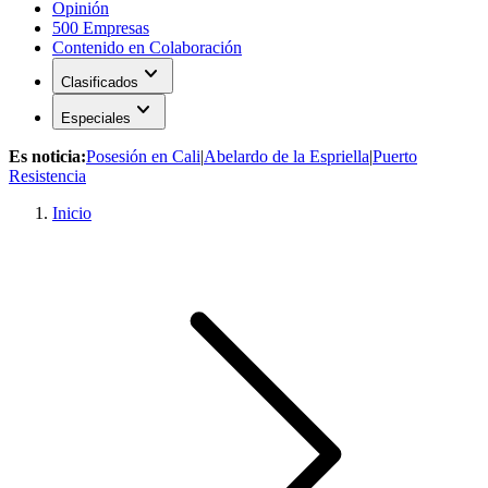
Opinión
500 Empresas
Contenido en Colaboración
expand_more
Clasificados
expand_more
Especiales
Es noticia:
Posesión en Cali
|
Abelardo de la Espriella
|
Puerto
Resistencia
Inicio