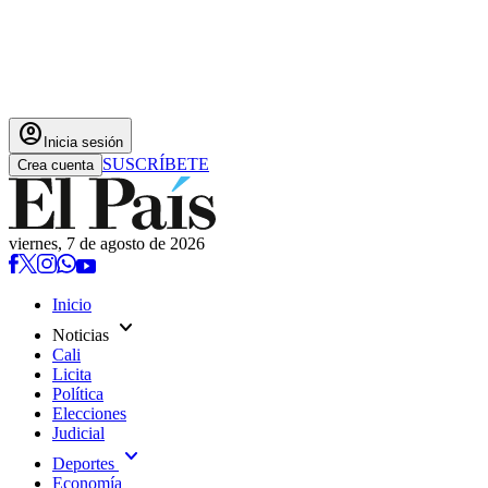
account_circle
Inicia sesión
SUSCRÍBETE
Crea cuenta
viernes, 7 de agosto de 2026
Inicio
expand_more
Noticias
Cali
Licita
Política
Elecciones
Judicial
expand_more
Deportes
Economía