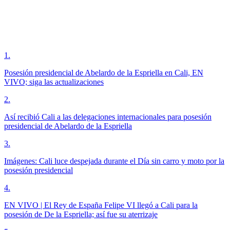
1
.
Posesión presidencial de Abelardo de la Espriella en Cali, EN
VIVO; siga las actualizaciones
2
.
Así recibió Cali a las delegaciones internacionales para posesión
presidencial de Abelardo de la Espriella
3
.
Imágenes: Cali luce despejada durante el Día sin carro y moto por la
posesión presidencial
4
.
EN VIVO | El Rey de España Felipe VI llegó a Cali para la
posesión de De la Espriella; así fue su aterrizaje