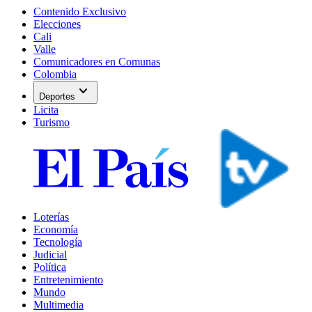
Contenido Exclusivo
Elecciones
Cali
Valle
Comunicadores en Comunas
Colombia
expand_more
Deportes
Licita
Turismo
Loterías
Economía
Tecnología
Judicial
Política
Entretenimiento
Mundo
Multimedia