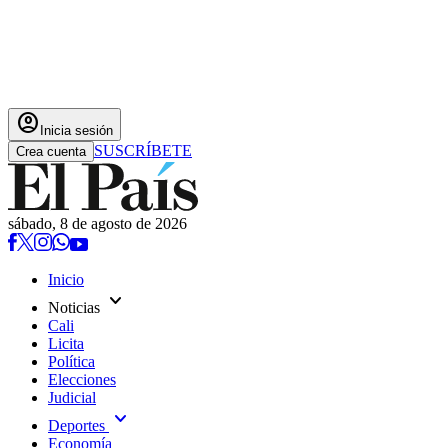
account_circle
Inicia sesión
SUSCRÍBETE
Crea cuenta
sábado, 8 de agosto de 2026
Inicio
expand_more
Noticias
Cali
Licita
Política
Elecciones
Judicial
expand_more
Deportes
Economía