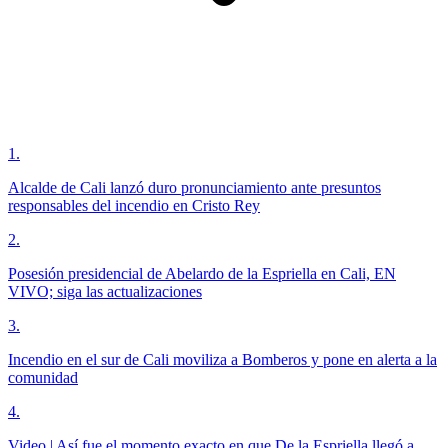
1
.
Alcalde de Cali lanzó duro pronunciamiento ante presuntos
responsables del incendio en Cristo Rey
2
.
Posesión presidencial de Abelardo de la Espriella en Cali, EN
VIVO; siga las actualizaciones
3
.
Incendio en el sur de Cali moviliza a Bomberos y pone en alerta a la
comunidad
4
.
Video | Así fue el momento exacto en que De la Espriella llegó a