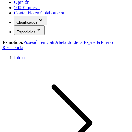
Opinión
500 Empresas
Contenido en Colaboración
expand_more
Clasificados
expand_more
Especiales
Es noticia:
Posesión en Cali
|
Abelardo de la Espriella
|
Puerto
Resistencia
Inicio