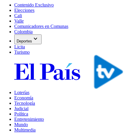
Contenido Exclusivo
Elecciones
Cali
Valle
Comunicadores en Comunas
Colombia
expand_more
Deportes
Licita
Turismo
Loterías
Economía
Tecnología
Judicial
Política
Entretenimiento
Mundo
Multimedia