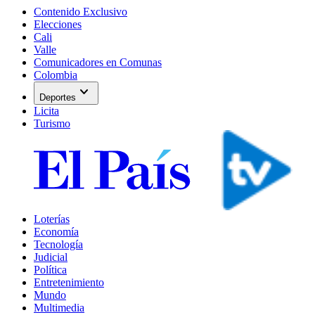
Contenido Exclusivo
Elecciones
Cali
Valle
Comunicadores en Comunas
Colombia
expand_more
Deportes
Licita
Turismo
Loterías
Economía
Tecnología
Judicial
Política
Entretenimiento
Mundo
Multimedia