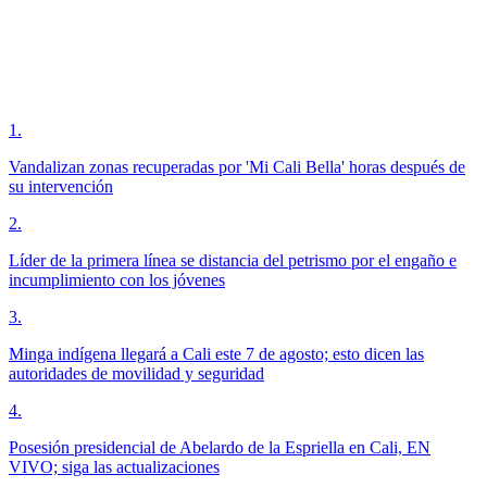
1
.
Vandalizan zonas recuperadas por 'Mi Cali Bella' horas después de
su intervención
2
.
Líder de la primera línea se distancia del petrismo por el engaño e
incumplimiento con los jóvenes
3
.
Minga indígena llegará a Cali este 7 de agosto; esto dicen las
autoridades de movilidad y seguridad
4
.
Posesión presidencial de Abelardo de la Espriella en Cali, EN
VIVO; siga las actualizaciones