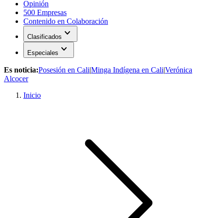
Opinión
500 Empresas
Contenido en Colaboración
expand_more
Clasificados
expand_more
Especiales
Es noticia:
Posesión en Cali
|
Minga Indígena en Cali
|
Verónica
Alcocer
Inicio