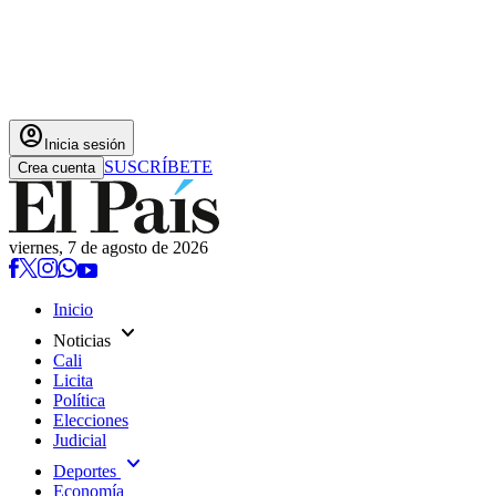
account_circle
Inicia sesión
SUSCRÍBETE
Crea cuenta
viernes, 7 de agosto de 2026
Inicio
expand_more
Noticias
Cali
Licita
Política
Elecciones
Judicial
expand_more
Deportes
Economía