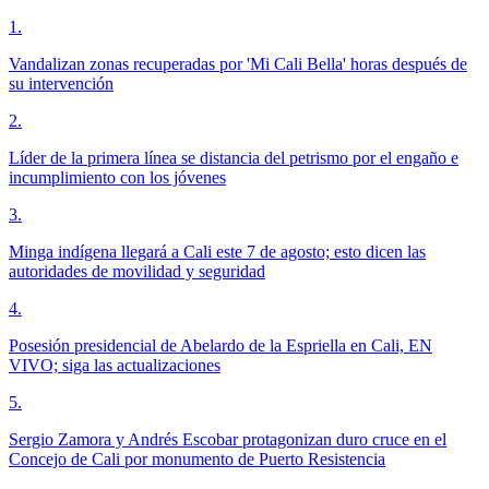
1
.
Vandalizan zonas recuperadas por 'Mi Cali Bella' horas después de
su intervención
2
.
Líder de la primera línea se distancia del petrismo por el engaño e
incumplimiento con los jóvenes
3
.
Minga indígena llegará a Cali este 7 de agosto; esto dicen las
autoridades de movilidad y seguridad
4
.
Posesión presidencial de Abelardo de la Espriella en Cali, EN
VIVO; siga las actualizaciones
5
.
Sergio Zamora y Andrés Escobar protagonizan duro cruce en el
Concejo de Cali por monumento de Puerto Resistencia