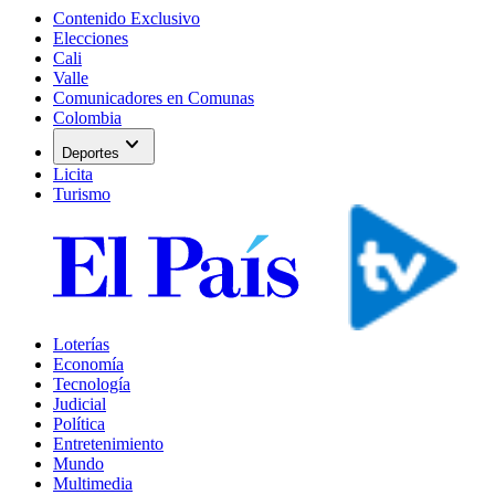
Contenido Exclusivo
Elecciones
Cali
Valle
Comunicadores en Comunas
Colombia
expand_more
Deportes
Licita
Turismo
Loterías
Economía
Tecnología
Judicial
Política
Entretenimiento
Mundo
Multimedia