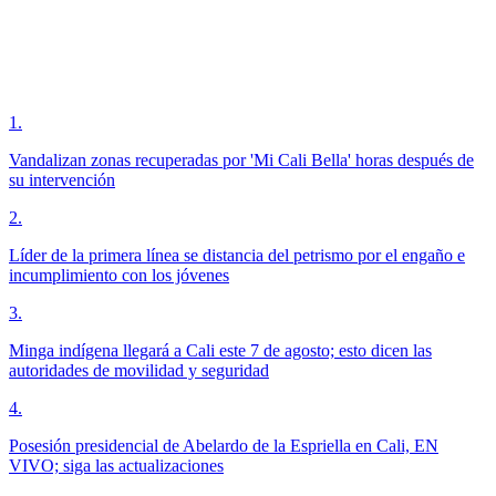
1
.
Vandalizan zonas recuperadas por 'Mi Cali Bella' horas después de
su intervención
2
.
Líder de la primera línea se distancia del petrismo por el engaño e
incumplimiento con los jóvenes
3
.
Minga indígena llegará a Cali este 7 de agosto; esto dicen las
autoridades de movilidad y seguridad
4
.
Posesión presidencial de Abelardo de la Espriella en Cali, EN
VIVO; siga las actualizaciones