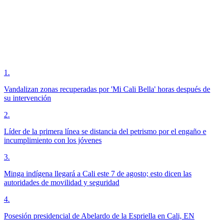
1
.
Vandalizan zonas recuperadas por 'Mi Cali Bella' horas después de
su intervención
2
.
Líder de la primera línea se distancia del petrismo por el engaño e
incumplimiento con los jóvenes
3
.
Minga indígena llegará a Cali este 7 de agosto; esto dicen las
autoridades de movilidad y seguridad
4
.
Posesión presidencial de Abelardo de la Espriella en Cali, EN