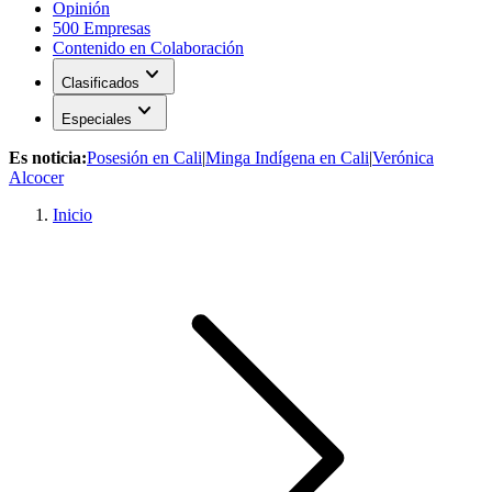
Opinión
500 Empresas
Contenido en Colaboración
expand_more
Clasificados
expand_more
Especiales
Es noticia:
Posesión en Cali
|
Minga Indígena en Cali
|
Verónica
Alcocer
Inicio