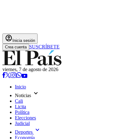
account_circle
Inicia sesión
SUSCRÍBETE
Crea cuenta
viernes, 7 de agosto de 2026
Inicio
expand_more
Noticias
Cali
Licita
Política
Elecciones
Judicial
expand_more
Deportes
Economía