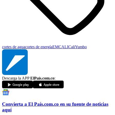
cortes de agua
cortes de energía
EMCALI
Cali
Yumbo
Descarga la APP
ElPaís.com.co
:
Convierta a
El País
.com.co
en su fuente de noticias
aquí