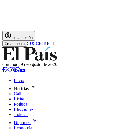
account_circle
Inicia sesión
SUSCRÍBETE
Crea cuenta
domingo, 9 de agosto de 2026
Inicio
expand_more
Noticias
Cali
Licita
Política
Elecciones
Judicial
expand_more
Deportes
Economía