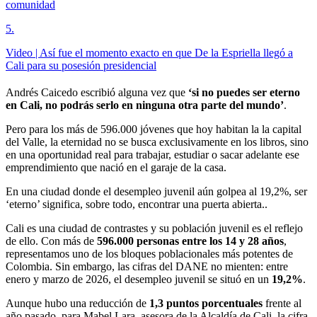
comunidad
5
.
Video | Así fue el momento exacto en que De la Espriella llegó a
Cali para su posesión presidencial
Andrés Caicedo escribió alguna vez que
‘si no puedes ser eterno
en Cali, no podrás serlo en ninguna otra parte del mundo’
.
Pero para los más de 596.000 jóvenes que hoy habitan la la capital
del Valle, la eternidad no se busca exclusivamente en los libros, sino
en una oportunidad real para trabajar, estudiar o sacar adelante ese
emprendimiento que nació en el garaje de la casa.
En una ciudad donde el desempleo juvenil aún golpea al 19,2%, ser
‘eterno’ significa, sobre todo, encontrar una puerta abierta..
Cali es una ciudad de contrastes y su población juvenil es el reflejo
de ello. Con más de
596.000 personas entre los 14 y 28 años
,
representamos uno de los bloques poblacionales más potentes de
Colombia. Sin embargo, las cifras del DANE no mienten: entre
enero y marzo de 2026, el desempleo juvenil se situó en un
19,2%
.
Aunque hubo una reducción de
1,3 puntos porcentuales
frente al
año pasado, para Mabel Lara, asesora de la Alcaldía de Cali, la cifra