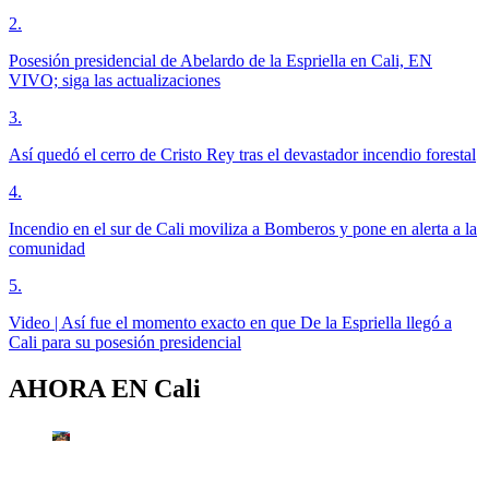
2
.
Posesión presidencial de Abelardo de la Espriella en Cali, EN
VIVO; siga las actualizaciones
3
.
Así quedó el cerro de Cristo Rey tras el devastador incendio forestal
4
.
Incendio en el sur de Cali moviliza a Bomberos y pone en alerta a la
comunidad
5
.
Video | Así fue el momento exacto en que De la Espriella llegó a
Cali para su posesión presidencial
AHORA EN
Cali