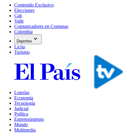
Contenido Exclusivo
Elecciones
Cali
Valle
Comunicadores en Comunas
Colombia
expand_more
Deportes
Licita
Turismo
Loterías
Economía
Tecnología
Judicial
Política
Entretenimiento
Mundo
Multimedia