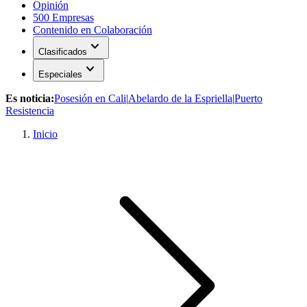
Opinión
500 Empresas
Contenido en Colaboración
expand_more
Clasificados
expand_more
Especiales
Es noticia:
Posesión en Cali
|
Abelardo de la Espriella
|
Puerto
Resistencia
Inicio