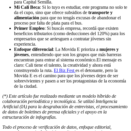
para Capital Semilla.
Mi Cali Beca
: Si lo tuyo es estudiar, este programa no solo te
da el cupo, sino que ofrece subsidios de
transporte y
alimentación
para que no tengás excusas de abandonar el
proceso por falta de plata para el bus.
Primer Empleo
: Si buscás empresa, recordá que existen
beneficios tributarios (como deducciones del 120%) para los
empresarios que se arriesguen a contratar jóvenes sin
experiencia.
Enfoque diferencial
: La Movida E prioriza a
mujeres y
jóvenes
, entendiendo que son los grupos que más barreras
encuentran para entrar al sistema económico.El mensaje es
claro: Cali tiene el talento, la creatividad y ahora está
construyendo la ruta.
El Biz Fest
es el detonante, pero la
Movida E es el camino para que los jóvenes dejen de ser
sobrevivientes y pasen a ser los protagonistas de la economía
de la ciudad.
(*) Este artículo fue realizado mediante un modelo híbrido de
colaboración periodística y tecnológica. Se utilizó Inteligencia
Artificial (IA) para la desgrabación de entrevistas, el procesamiento
de datos de boletines de prensa oficiales y el apoyo en la
estructuración de infografías.
Todo el proceso de verificación de datos, enfoque editorial,