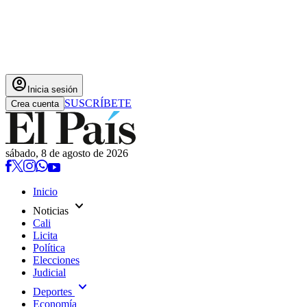
account_circle
Inicia sesión
SUSCRÍBETE
Crea cuenta
sábado, 8 de agosto de 2026
Inicio
expand_more
Noticias
Cali
Licita
Política
Elecciones
Judicial
expand_more
Deportes
Economía