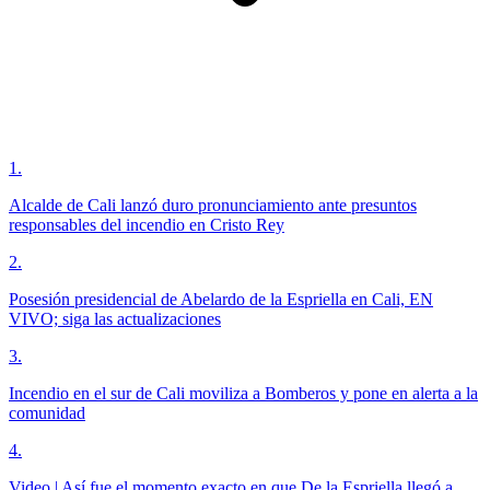
1
.
Alcalde de Cali lanzó duro pronunciamiento ante presuntos
responsables del incendio en Cristo Rey
2
.
Posesión presidencial de Abelardo de la Espriella en Cali, EN
VIVO; siga las actualizaciones
3
.
Incendio en el sur de Cali moviliza a Bomberos y pone en alerta a la
comunidad
4
.
Video | Así fue el momento exacto en que De la Espriella llegó a