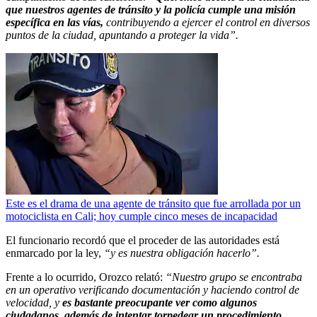
que nuestros agentes de tránsito y la policía cumple una misión
específica en las vías,
contribuyendo a ejercer el control en diversos
puntos de la ciudad, apuntando a proteger la vida”.
Este es el drama de una agente de tránsito que fue arrollada por un
motociclista en Cali; hoy cumple cinco meses de incapacidad
El funcionario recordó que el proceder de las autoridades está
enmarcado por la ley,
“y es nuestra obligación hacerlo”.
Frente a lo ocurrido, Orozco relató:
“Nuestro grupo se encontraba
en un operativo verificando documentación y haciendo control de
velocidad, y
es bastante preocupante ver como algunos
ciudadanos, además de intentar torpedear un procedimiento,