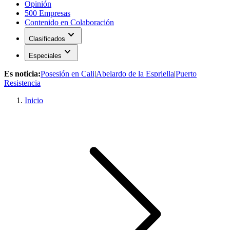
Opinión
500 Empresas
Contenido en Colaboración
expand_more
Clasificados
expand_more
Especiales
Es noticia:
Posesión en Cali
|
Abelardo de la Espriella
|
Puerto
Resistencia
Inicio