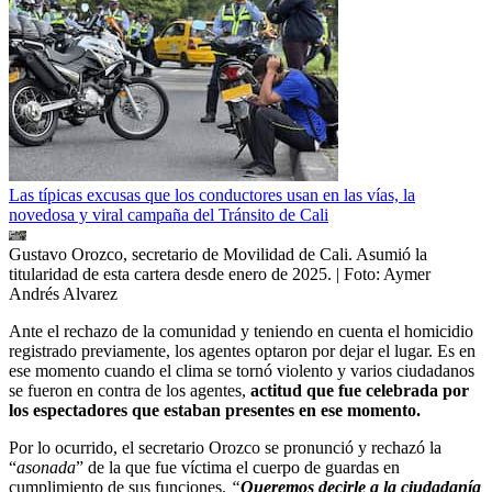
Las típicas excusas que los conductores usan en las vías, la
novedosa y viral campaña del Tránsito de Cali
Gustavo Orozco, secretario de Movilidad de Cali. Asumió la
titularidad de esta cartera desde enero de 2025.
| Foto:
Aymer
Andrés Alvarez
Ante el rechazo de la comunidad y teniendo en cuenta el homicidio
registrado previamente, los agentes optaron por dejar el lugar. Es en
ese momento cuando el clima se tornó violento y varios ciudadanos
se fueron en contra de los agentes,
actitud que fue celebrada por
los espectadores que estaban presentes en ese momento.
Por lo ocurrido, el secretario Orozco se pronunció y rechazó la
“
asonada
” de la que fue víctima el cuerpo de guardas en
cumplimiento de sus funciones.
“
Queremos decirle a la ciudadanía