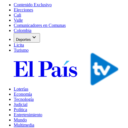
Contenido Exclusivo
Elecciones
Cali
Valle
Comunicadores en Comunas
Colombia
expand_more
Deportes
Licita
Turismo
Loterías
Economía
Tecnología
Judicial
Política
Entretenimiento
Mundo
Multimedia