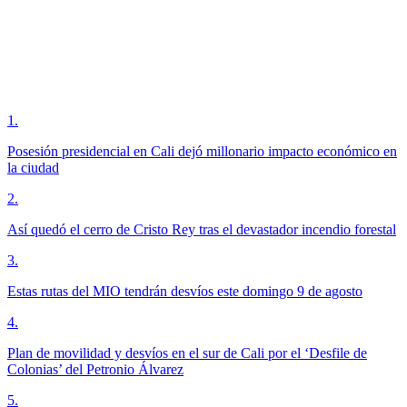
1
.
Posesión presidencial en Cali dejó millonario impacto económico en
la ciudad
2
.
Así quedó el cerro de Cristo Rey tras el devastador incendio forestal
3
.
Estas rutas del MIO tendrán desvíos este domingo 9 de agosto
4
.
Plan de movilidad y desvíos en el sur de Cali por el ‘Desfile de
Colonias’ del Petronio Álvarez
5
.