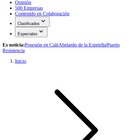
Opinión
500 Empresas
Contenido en Colaboración
expand_more
Clasificados
expand_more
Especiales
Es noticia:
Posesión en Cali
|
Abelardo de la Espriella
|
Puerto
Resistencia
Inicio