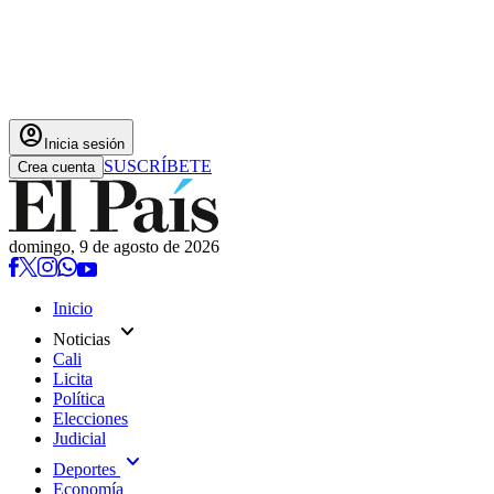
account_circle
Inicia sesión
SUSCRÍBETE
Crea cuenta
domingo, 9 de agosto de 2026
Inicio
expand_more
Noticias
Cali
Licita
Política
Elecciones
Judicial
expand_more
Deportes
Economía