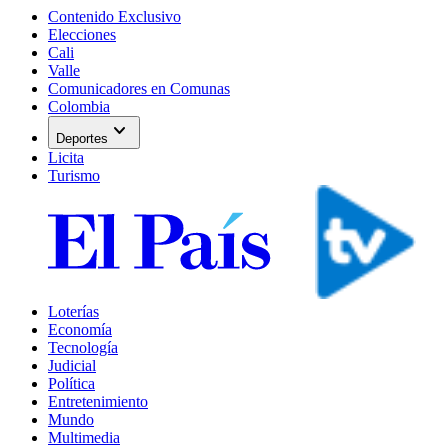
Contenido Exclusivo
Elecciones
Cali
Valle
Comunicadores en Comunas
Colombia
expand_more
Deportes
Licita
Turismo
Loterías
Economía
Tecnología
Judicial
Política
Entretenimiento
Mundo
Multimedia