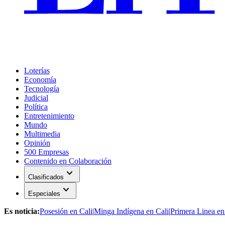
Loterías
Economía
Tecnología
Judicial
Política
Entretenimiento
Mundo
Multimedia
Opinión
500 Empresas
Contenido en Colaboración
expand_more
Clasificados
expand_more
Especiales
Es noticia:
Posesión en Cali
|
Minga Indígena en Cali
|
Primera Linea en