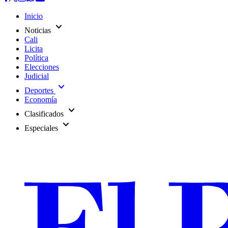
Inicio
expand_more
Noticias
Cali
Licita
Política
Elecciones
Judicial
expand_more
Deportes
Economía
expand_more
Clasificados
expand_more
Especiales