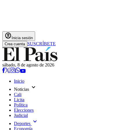
account_circle
Inicia sesión
SUSCRÍBETE
Crea cuenta
sábado, 8 de agosto de 2026
Inicio
expand_more
Noticias
Cali
Licita
Política
Elecciones
Judicial
expand_more
Deportes
Economía