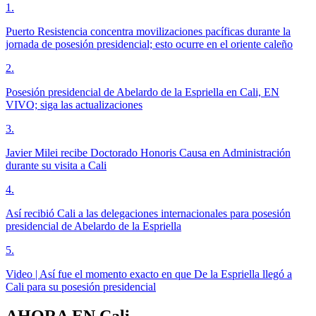
1
.
Puerto Resistencia concentra movilizaciones pacíficas durante la
jornada de posesión presidencial; esto ocurre en el oriente caleño
2
.
Posesión presidencial de Abelardo de la Espriella en Cali, EN
VIVO; siga las actualizaciones
3
.
Javier Milei recibe Doctorado Honoris Causa en Administración
durante su visita a Cali
4
.
Así recibió Cali a las delegaciones internacionales para posesión
presidencial de Abelardo de la Espriella
5
.
Video | Así fue el momento exacto en que De la Espriella llegó a
Cali para su posesión presidencial