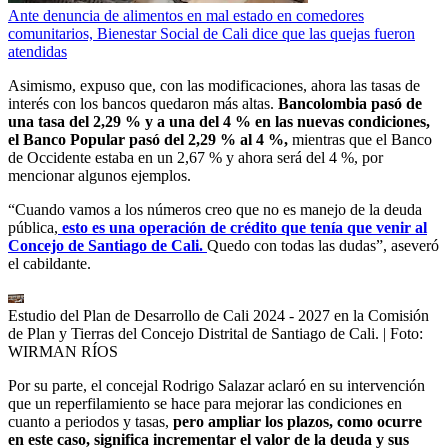
Ante denuncia de alimentos en mal estado en comedores
comunitarios, Bienestar Social de Cali dice que las quejas fueron
atendidas
Asimismo, expuso que, con las modificaciones, ahora las tasas de
interés con los bancos quedaron más altas.
Bancolombia pasó de
una tasa del 2,29 % y a una del 4 % en las nuevas condiciones,
el Banco Popular pasó del 2,29 % al 4 %,
mientras que el Banco
de Occidente estaba en un 2,67 % y ahora será del 4 %, por
mencionar algunos ejemplos.
“Cuando vamos a los números creo que no es manejo de la deuda
pública,
esto es una operación de crédito que tenía que venir al
Concejo de Santiago de Cali.
Quedo con todas las dudas”, aseveró
el cabildante.
Estudio del Plan de Desarrollo de Cali 2024 - 2027 en la Comisión
de Plan y Tierras del Concejo Distrital de Santiago de Cali.
| Foto:
WIRMAN RÍOS
Por su parte, el concejal Rodrigo Salazar aclaró en su intervención
que un reperfilamiento se hace para mejorar las condiciones en
cuanto a periodos y tasas,
pero ampliar los plazos, como ocurre
en este caso, significa incrementar el valor de la deuda y sus