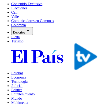
Contenido Exclusivo
Elecciones
Cali
Valle
Comunicadores en Comunas
Colombia
expand_more
Deportes
Licita
Turismo
Loterías
Economía
Tecnología
Judicial
Política
Entretenimiento
Mundo
Multimedia