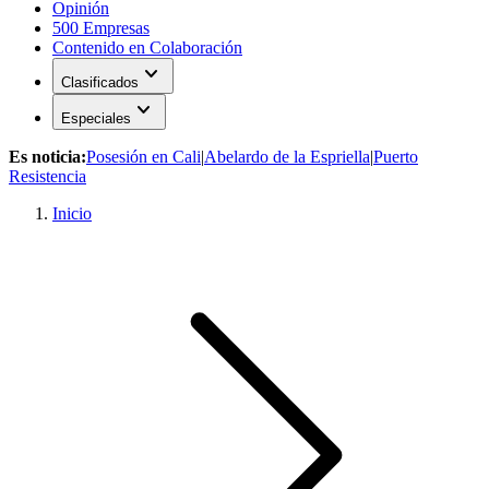
Opinión
500 Empresas
Contenido en Colaboración
expand_more
Clasificados
expand_more
Especiales
Es noticia:
Posesión en Cali
|
Abelardo de la Espriella
|
Puerto
Resistencia
Inicio