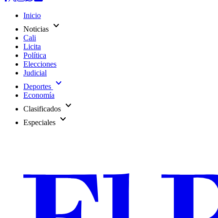
Inicio
expand_more
Noticias
Cali
Licita
Política
Elecciones
Judicial
expand_more
Deportes
Economía
expand_more
Clasificados
expand_more
Especiales