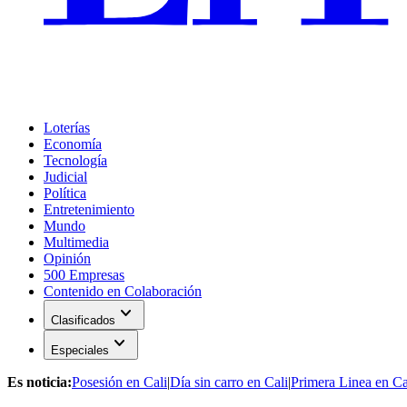
Loterías
Economía
Tecnología
Judicial
Política
Entretenimiento
Mundo
Multimedia
Opinión
500 Empresas
Contenido en Colaboración
expand_more
Clasificados
expand_more
Especiales
Es noticia:
Posesión en Cali
|
Día sin carro en Cali
|
Primera Linea en Ca