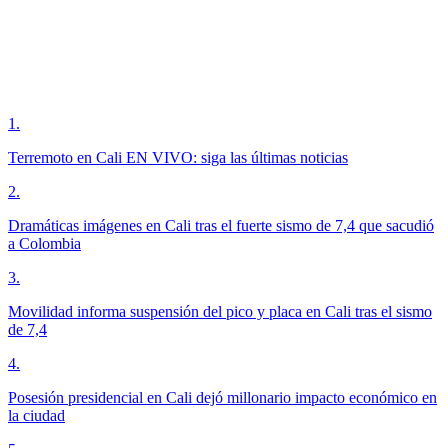
1
.
Terremoto en Cali EN VIVO: siga las últimas noticias
2
.
Dramáticas imágenes en Cali tras el fuerte sismo de 7,4 que sacudió
a Colombia
3
.
Movilidad informa suspensión del pico y placa en Cali tras el sismo
de 7,4
4
.
Posesión presidencial en Cali dejó millonario impacto económico en
la ciudad