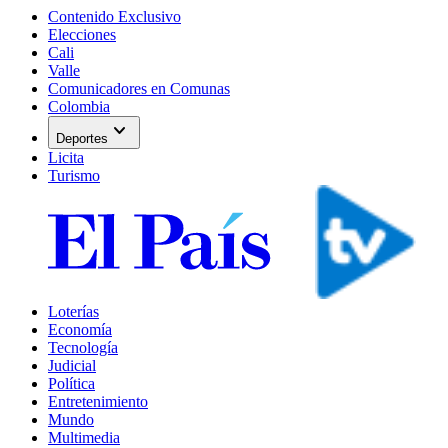
Contenido Exclusivo
Elecciones
Cali
Valle
Comunicadores en Comunas
Colombia
expand_more
Deportes
Licita
Turismo
Loterías
Economía
Tecnología
Judicial
Política
Entretenimiento
Mundo
Multimedia