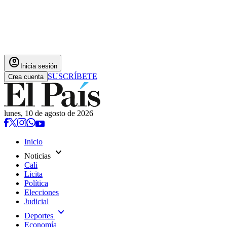
account_circle
Inicia sesión
SUSCRÍBETE
Crea cuenta
lunes, 10 de agosto de 2026
Inicio
expand_more
Noticias
Cali
Licita
Política
Elecciones
Judicial
expand_more
Deportes
Economía