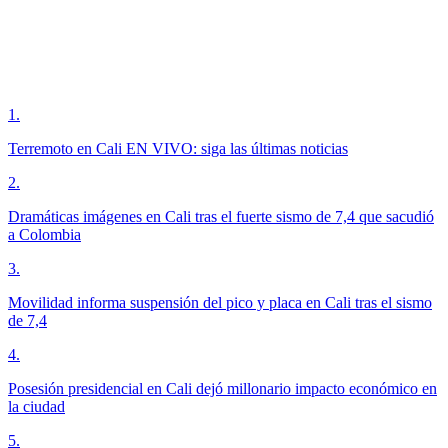
1
.
Terremoto en Cali EN VIVO: siga las últimas noticias
2
.
Dramáticas imágenes en Cali tras el fuerte sismo de 7,4 que sacudió
a Colombia
3
.
Movilidad informa suspensión del pico y placa en Cali tras el sismo
de 7,4
4
.
Posesión presidencial en Cali dejó millonario impacto económico en
la ciudad
5
.