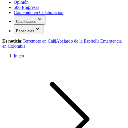
Opinión
500 Empresas
Contenido en Colaboración
expand_more
Clasificados
expand_more
Especiales
Es noticia:
Terremoto en Cali
|
Abelardo de la Espriella
|
Emergencia
en Colombia
Inicio