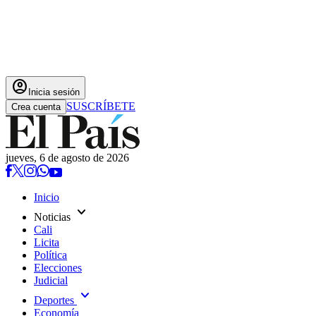
account_circle
Inicia sesión
SUSCRÍBETE
Crea cuenta
jueves, 6 de agosto de 2026
Inicio
expand_more
Noticias
Cali
Licita
Política
Elecciones
Judicial
expand_more
Deportes
Economía