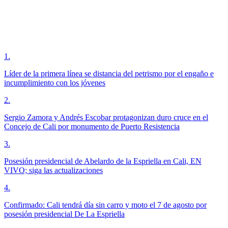
1
.
Líder de la primera línea se distancia del petrismo por el engaño e
incumplimiento con los jóvenes
2
.
Sergio Zamora y Andrés Escobar protagonizan duro cruce en el
Concejo de Cali por monumento de Puerto Resistencia
3
.
Posesión presidencial de Abelardo de la Espriella en Cali, EN
VIVO; siga las actualizaciones
4
.
Confirmado: Cali tendrá día sin carro y moto el 7 de agosto por
posesión presidencial De La Espriella