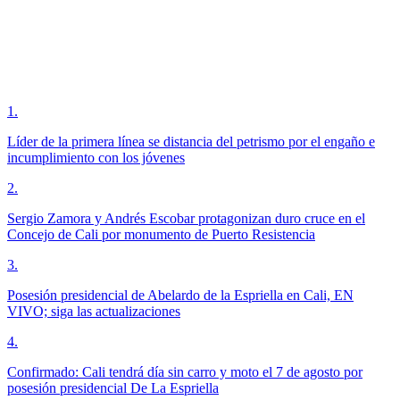
1
.
Líder de la primera línea se distancia del petrismo por el engaño e
incumplimiento con los jóvenes
2
.
Sergio Zamora y Andrés Escobar protagonizan duro cruce en el
Concejo de Cali por monumento de Puerto Resistencia
3
.
Posesión presidencial de Abelardo de la Espriella en Cali, EN
VIVO; siga las actualizaciones
4
.
Confirmado: Cali tendrá día sin carro y moto el 7 de agosto por
posesión presidencial De La Espriella