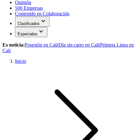
Opinión
500 Empresas
Contenido en Colaboración
expand_more
Clasificados
expand_more
Especiales
Es noticia:
Posesión en Cali
|
Día sin carro en Cali
|
Primera Linea en
Cali
Inicio