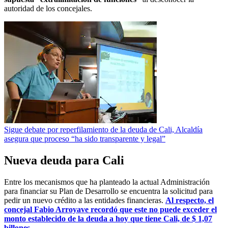
autoridad de los concejales.
Sigue debate por reperfilamiento de la deuda de Cali, Alcaldía
asegura que proceso “ha sido transparente y legal”
Nueva deuda para Cali
Entre los mecanismos que ha planteado la actual Administración
para financiar su Plan de Desarrollo se encuentra la solicitud para
pedir un nuevo crédito a las entidades financieras.
Al respecto, el
concejal Fabio Arroyave recordó que este no puede exceder el
monto establecido de la deuda a hoy que tiene Cali, de $ 1,07
billones.