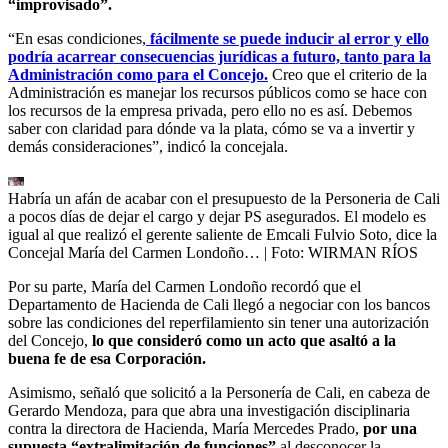
“improvisado”.
“En esas condiciones,
fácilmente se puede inducir al error y ello
podría acarrear consecuencias jurídicas a futuro, tanto para la
Administración como para el Concejo.
Creo que el criterio de la
Administración es manejar los recursos públicos como se hace con
los recursos de la empresa privada, pero ello no es así. Debemos
saber con claridad para dónde va la plata, cómo se va a invertir y
demás consideraciones”, indicó la concejala.
Habría un afán de acabar con el presupuesto de la Personeria de Cali
a pocos días de dejar el cargo y dejar PS asegurados. El modelo es
igual al que realizó el gerente saliente de Emcali Fulvio Soto, dice la
Concejal María del Carmen Londoño…
| Foto:
WIRMAN RÍOS
Por su parte, María del Carmen Londoño recordó que el
Departamento de Hacienda de Cali llegó a negociar con los bancos
sobre las condiciones del reperfilamiento sin tener una autorización
del Concejo,
lo que consideró como un acto que asaltó a la
buena fe de esa Corporación.
Asimismo, señaló que solicitó a la Personería de Cali, en cabeza de
Gerardo Mendoza, para que abra una investigación disciplinaria
contra la directora de Hacienda, María Mercedes Prado,
por una
supuesta “extralimitación de funciones”
al desconocer la