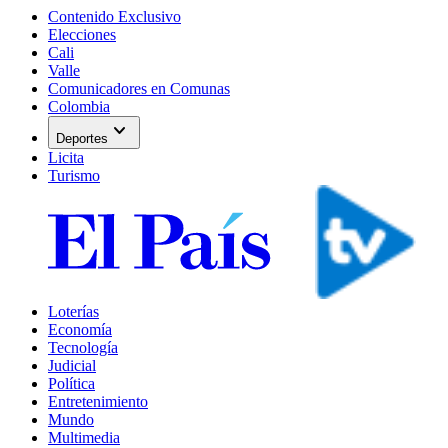
Contenido Exclusivo
Elecciones
Cali
Valle
Comunicadores en Comunas
Colombia
expand_more
Deportes
Licita
Turismo
Loterías
Economía
Tecnología
Judicial
Política
Entretenimiento
Mundo
Multimedia