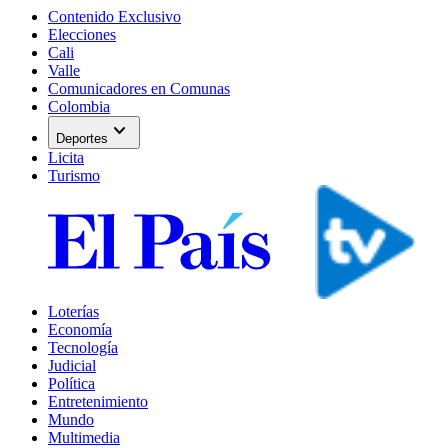
Contenido Exclusivo
Elecciones
Cali
Valle
Comunicadores en Comunas
Colombia
expand_more
Deportes
Licita
Turismo
Loterías
Economía
Tecnología
Judicial
Política
Entretenimiento
Mundo
Multimedia