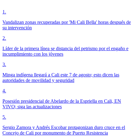
1
.
Vandalizan zonas recuperadas por 'Mi Cali Bella' horas después de
su intervención
2
.
Líder de la primera línea se distancia del petrismo por el engaño e
incumplimiento con los jóvenes
3
.
Minga indígena llegará a Cali este 7 de agosto; esto dicen las
autoridades de movilidad y seguridad
4
.
Posesión presidencial de Abelardo de la Espriella en Cali, EN
VIVO; siga las actualizaciones
5
.
Sergio Zamora y Andrés Escobar protagonizan duro cruce en el
Concejo de Cali por monumento de Puerto Resistencia