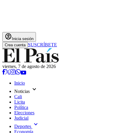
account_circle
Inicia sesión
SUSCRÍBETE
Crea cuenta
viernes, 7 de agosto de 2026
Inicio
expand_more
Noticias
Cali
Licita
Política
Elecciones
Judicial
expand_more
Deportes
Economía