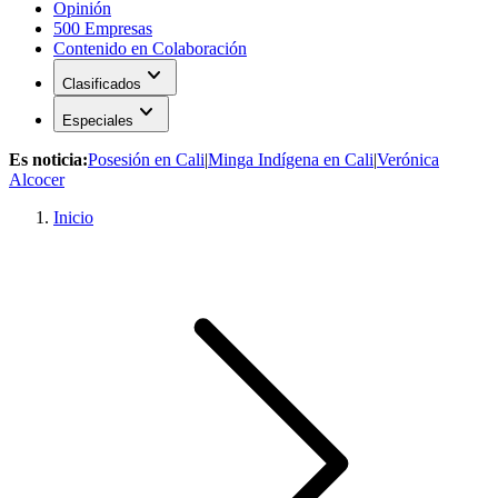
Opinión
500 Empresas
Contenido en Colaboración
expand_more
Clasificados
expand_more
Especiales
Es noticia:
Posesión en Cali
|
Minga Indígena en Cali
|
Verónica
Alcocer
Inicio