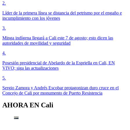
2
.
Líder de la primera línea se distancia del petrismo por el engaño e
incumplimiento con los jóvenes
3
.
Minga indígena llegará a Cali este 7 de agosto; esto dicen las
autoridades de movilidad y seguridad
4
.
Posesión presidencial de Abelardo de la Espriella en Cali, EN
VIVO; siga las actualizaciones
5
.
Sergio Zamora y Andrés Escobar protagonizan duro cruce en el
Concejo de Cali por monumento de Puerto Resistencia
AHORA EN
Cali