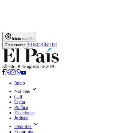
account_circle
Inicia sesión
SUSCRÍBETE
Crea cuenta
sábado, 8 de agosto de 2026
Inicio
expand_more
Noticias
Cali
Licita
Política
Elecciones
Judicial
expand_more
Deportes
Economía