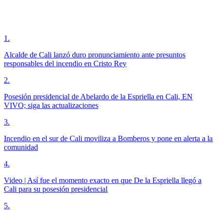
1
.
Alcalde de Cali lanzó duro pronunciamiento ante presuntos
responsables del incendio en Cristo Rey
2
.
Posesión presidencial de Abelardo de la Espriella en Cali, EN
VIVO; siga las actualizaciones
3
.
Incendio en el sur de Cali moviliza a Bomberos y pone en alerta a la
comunidad
4
.
Video | Así fue el momento exacto en que De la Espriella llegó a
Cali para su posesión presidencial
5
.