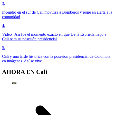
3
.
Incendio en el sur de Cali moviliza a Bomberos y pone en alerta a la
comunidad
4
.
Video | Así fue el momento exacto en que De la Espriella llegó a
Cali para su posesión presidencial
5
.
Cali y una tarde histórica con la posesión presidencial de Colombia
en imágenes. Así se vive
AHORA EN
Cali