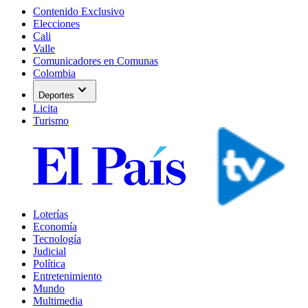
Contenido Exclusivo
Elecciones
Cali
Valle
Comunicadores en Comunas
Colombia
expand_more
Deportes
Licita
Turismo
Loterías
Economía
Tecnología
Judicial
Política
Entretenimiento
Mundo
Multimedia