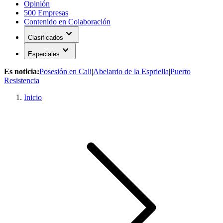
Opinión
500 Empresas
Contenido en Colaboración
expand_more
Clasificados
expand_more
Especiales
Es noticia:
Posesión en Cali
|
Abelardo de la Espriella
|
Puerto
Resistencia
Inicio