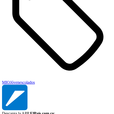
MIO
Jóvenes
colados
Descarga la APP
ElPaís.com.co
: