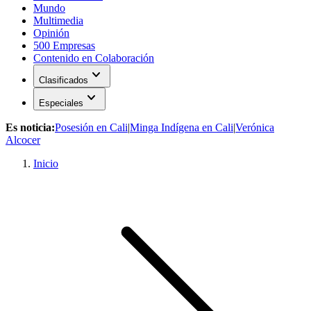
Mundo
Multimedia
Opinión
500 Empresas
Contenido en Colaboración
expand_more
Clasificados
expand_more
Especiales
Es noticia:
Posesión en Cali
|
Minga Indígena en Cali
|
Verónica
Alcocer
Inicio