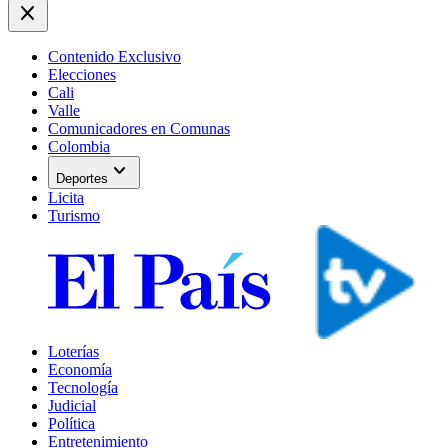
close
Contenido Exclusivo
Elecciones
Cali
Valle
Comunicadores en Comunas
Colombia
expand_more
Deportes
Licita
Turismo
Loterías
Economía
Tecnología
Judicial
Política
Entretenimiento