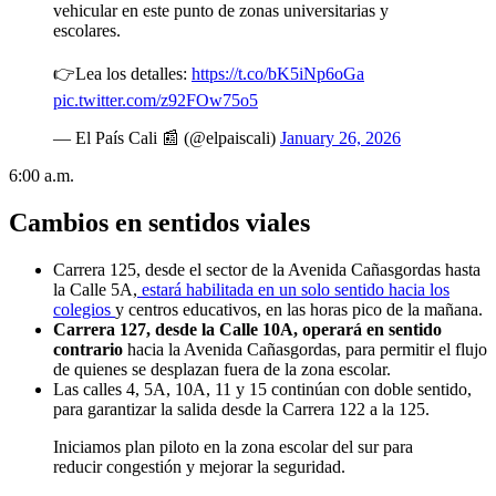
vehicular en este punto de zonas universitarias y
escolares.
👉Lea los detalles:
https://t.co/bK5iNp6oGa
pic.twitter.com/z92FOw75o5
— El País Cali 📰 (@elpaiscali)
January 26, 2026
6:00 a.m.
Cambios en sentidos viales
Carrera 125, desde el sector de la Avenida Cañasgordas hasta
la Calle 5A,
estará habilitada en un solo sentido hacia los
colegios
y centros educativos, en las horas pico de la mañana.
Carrera 127, desde la Calle 10A, operará en sentido
contrario
hacia la Avenida Cañasgordas, para permitir el flujo
de quienes se desplazan fuera de la zona escolar.
Las calles 4, 5A, 10A, 11 y 15 continúan con doble sentido,
para garantizar la salida desde la Carrera 122 a la 125.
Iniciamos plan piloto en la zona escolar del sur para
reducir congestión y mejorar la seguridad.