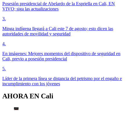
Posesión presidencial de Abelardo de la Espriella en Cali, EN
VIVO; siga las actualizaciones
3
.
Minga indígena llegará a Cali este 7 de agosto; esto dicen las
autoridades de movilidad y seguridad
4
.
En imágenes: Mejores momentos del dispositivo de seguridad en
Cali, previo a posesión presidencial
5
.
Líder de la primera línea se distancia del petrismo por el engaño e
incumplimiento con los jóvenes
AHORA EN
Cali