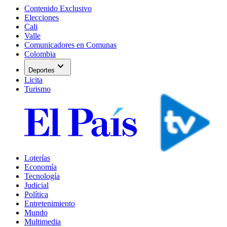
Contenido Exclusivo
Elecciones
Cali
Valle
Comunicadores en Comunas
Colombia
expand_more
Deportes
Licita
Turismo
Loterías
Economía
Tecnología
Judicial
Política
Entretenimiento
Mundo
Multimedia