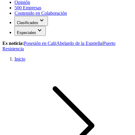
Opinión
500 Empresas
Contenido en Colaboración
expand_more
Clasificados
expand_more
Especiales
Es noticia:
Posesión en Cali
|
Abelardo de la Espriella
|
Puerto
Resistencia
Inicio