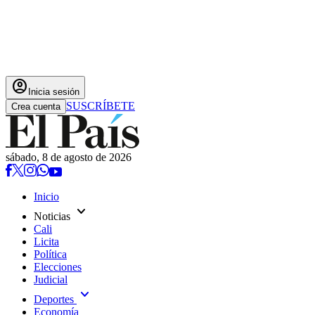
account_circle
Inicia sesión
SUSCRÍBETE
Crea cuenta
sábado, 8 de agosto de 2026
Inicio
expand_more
Noticias
Cali
Licita
Política
Elecciones
Judicial
expand_more
Deportes
Economía