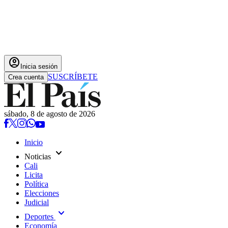
account_circle
Inicia sesión
SUSCRÍBETE
Crea cuenta
sábado, 8 de agosto de 2026
Inicio
expand_more
Noticias
Cali
Licita
Política
Elecciones
Judicial
expand_more
Deportes
Economía