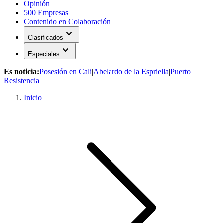
Opinión
500 Empresas
Contenido en Colaboración
expand_more
Clasificados
expand_more
Especiales
Es noticia:
Posesión en Cali
|
Abelardo de la Espriella
|
Puerto
Resistencia
Inicio