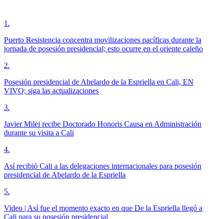
1
.
Puerto Resistencia concentra movilizaciones pacíficas durante la
jornada de posesión presidencial; esto ocurre en el oriente caleño
2
.
Posesión presidencial de Abelardo de la Espriella en Cali, EN
VIVO; siga las actualizaciones
3
.
Javier Milei recibe Doctorado Honoris Causa en Administración
durante su visita a Cali
4
.
Así recibió Cali a las delegaciones internacionales para posesión
presidencial de Abelardo de la Espriella
5
.
Video | Así fue el momento exacto en que De la Espriella llegó a
Cali para su posesión presidencial