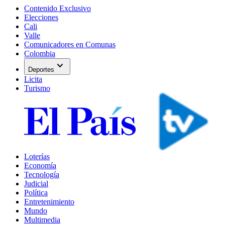
Contenido Exclusivo
Elecciones
Cali
Valle
Comunicadores en Comunas
Colombia
expand_more
Deportes
Licita
Turismo
Loterías
Economía
Tecnología
Judicial
Política
Entretenimiento
Mundo
Multimedia