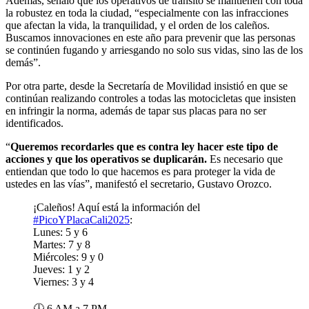
Además, señaló que los operativos de tránsito se mantienen con toda
la robustez en toda la ciudad, “especialmente con las infracciones
que afectan la vida, la tranquilidad, y el orden de los caleños.
Buscamos innovaciones en este año para prevenir que las personas
se continúen fugando y arriesgando no solo sus vidas, sino las de los
demás”.
Por otra parte, desde la Secretaría de Movilidad insistió en que se
continúan realizando controles a todas las motocicletas que insisten
en infringir la norma, además de tapar sus placas para no ser
identificados.
“
Queremos recordarles que es contra ley hacer este tipo de
acciones y que los operativos se duplicarán.
Es necesario que
entiendan que todo lo que hacemos es para proteger la vida de
ustedes en las vías”, manifestó el secretario, Gustavo Orozco.
¡Caleños! Aquí está la información del
#PicoYPlacaCali2025
:
Lunes: 5 y 6
Martes: 7 y 8
Miércoles: 9 y 0
Jueves: 1 y 2
Viernes: 3 y 4
🕖 6 AM a 7 PM.