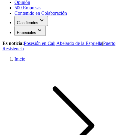
Opinión
500 Empresas
Contenido en Colaboración
expand_more
Clasificados
expand_more
Especiales
Es noticia:
Posesión en Cali
|
Abelardo de la Espriella
|
Puerto
Resistencia
Inicio