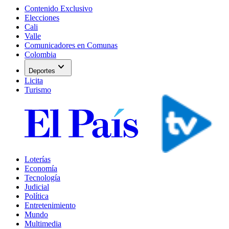
Contenido Exclusivo
Elecciones
Cali
Valle
Comunicadores en Comunas
Colombia
expand_more
Deportes
Licita
Turismo
Loterías
Economía
Tecnología
Judicial
Política
Entretenimiento
Mundo
Multimedia