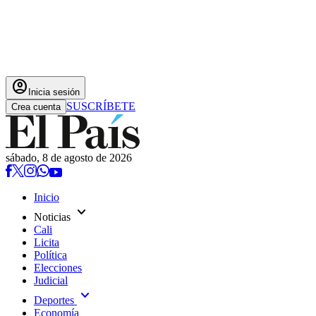
account_circle
Inicia sesión
SUSCRÍBETE
Crea cuenta
sábado, 8 de agosto de 2026
Inicio
expand_more
Noticias
Cali
Licita
Política
Elecciones
Judicial
expand_more
Deportes
Economía