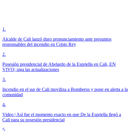
1
.
Alcalde de Cali lanzó duro pronunciamiento ante presuntos
responsables del incendio en Cristo Rey
2
.
Posesión presidencial de Abelardo de la Espriella en Cali, EN
VIVO; siga las actualizaciones
3
.
Incendio en el sur de Cali moviliza a Bomberos y pone en alerta a la
comunidad
4
.
Video | Así fue el momento exacto en que De la Espriella llegó a
Cali para su posesión presidencial
5
.