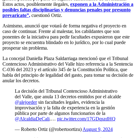
Estos actos, posiblemente ilegales,
exponen a la Administración a
posibles faltas disciplinarias y denuncias penales por presunto
prevaricato”,
cuestionó Ortiz.
Asimismo, anunció que votará de forma negativa el proyecto en
caso de continuar. Frente al malestar, los cabildantes que son
ponentes de la iniciativa para pedir facultades expusieron que este
proyecto se encuentra blindado en lo jurídico, por lo cual puede
prosperar sin problema.
La concejal Daniella Plaza Saldarriaga mencionó que el Tribunal
Contencioso Administrativo del Valle hizo referencia a la Sentencia
C-036 del 2023 y el artículo 345 de la Constitución Política, que
habla del principio de legalidad del gasto, para tomar su decisión de
anular los decretos.
La decisión del Tribunal Contencioso Administrativo
del Valle, que anula 13 decretos emitidos por el alcalde
@alejoeder
sin facultades legales, evidencia la
improvisación y la falta de experiencia en la gestión
pública por parte de algunos funcionarios de la
@AlcaldiaDeCali
.…
pic.twitter.com/17GDqszdHQ
— Roberto Ortiz (@robertoortizu)
August 9, 2024