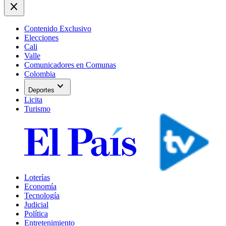
close
Contenido Exclusivo
Elecciones
Cali
Valle
Comunicadores en Comunas
Colombia
expand_more
Deportes
Licita
Turismo
Loterías
Economía
Tecnología
Judicial
Política
Entretenimiento