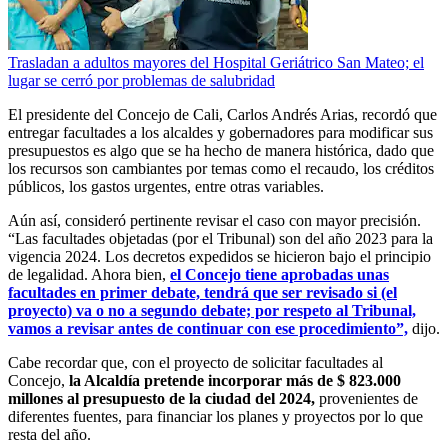
Trasladan a adultos mayores del Hospital Geriátrico San Mateo; el
lugar se cerró por problemas de salubridad
El presidente del Concejo de Cali, Carlos Andrés Arias, recordó que
entregar facultades a los alcaldes y gobernadores para modificar sus
presupuestos es algo que se ha hecho de manera histórica, dado que
los recursos son cambiantes por temas como el recaudo, los créditos
públicos, los gastos urgentes, entre otras variables.
Aún así, consideró pertinente revisar el caso con mayor precisión.
“Las facultades objetadas (por el Tribunal) son del año 2023 para la
vigencia 2024. Los decretos expedidos se hicieron bajo el principio
de legalidad. Ahora bien,
el Concejo tiene aprobadas unas
facultades en primer debate, tendrá que ser revisado si (el
proyecto) va o no a segundo debate; por respeto al Tribunal,
vamos a revisar antes de continuar con ese procedimiento”,
dijo.
Cabe recordar que, con el proyecto de solicitar facultades al
Concejo,
la Alcaldía pretende incorporar más de $ 823.000
millones al presupuesto de la ciudad del 2024,
provenientes de
diferentes fuentes, para financiar los planes y proyectos por lo que
resta del año.