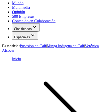
Mundo
Multimedia
Opinión
500 Empresas
Contenido en Colaboración
expand_more
Clasificados
expand_more
Especiales
Es noticia:
Posesión en Cali
|
Minga Indígena en Cali
|
Verónica
Alcocer
Inicio