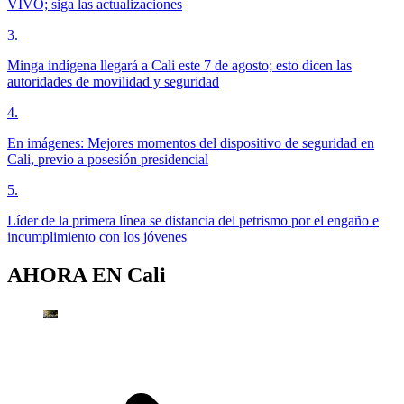
VIVO; siga las actualizaciones
3
.
Minga indígena llegará a Cali este 7 de agosto; esto dicen las
autoridades de movilidad y seguridad
4
.
En imágenes: Mejores momentos del dispositivo de seguridad en
Cali, previo a posesión presidencial
5
.
Líder de la primera línea se distancia del petrismo por el engaño e
incumplimiento con los jóvenes
AHORA EN
Cali