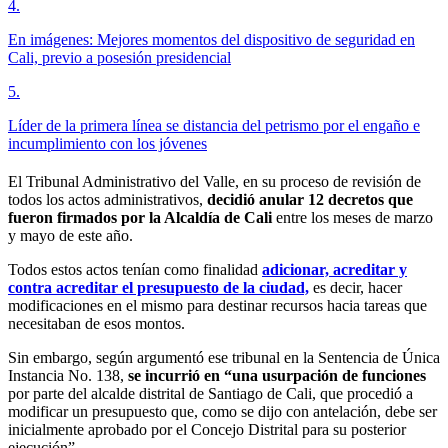
4
.
En imágenes: Mejores momentos del dispositivo de seguridad en
Cali, previo a posesión presidencial
5
.
Líder de la primera línea se distancia del petrismo por el engaño e
incumplimiento con los jóvenes
El Tribunal Administrativo del Valle, en su proceso de revisión de
todos los actos administrativos,
decidió anular 12 decretos que
fueron firmados por la Alcaldía de Cali
entre los meses de marzo
y mayo de este año.
Todos estos actos tenían como finalidad
adicionar, acreditar y
contra acreditar el presupuesto de la ciudad,
es decir, hacer
modificaciones en el mismo para destinar recursos hacia tareas que
necesitaban de esos montos.
Sin embargo, según argumentó ese tribunal en la Sentencia de Única
Instancia No. 138,
se incurrió en “una usurpación de funciones
por parte del alcalde distrital de Santiago de Cali, que procedió a
modificar un presupuesto que, como se dijo con antelación, debe ser
inicialmente aprobado por el Concejo Distrital para su posterior
ejecución”.