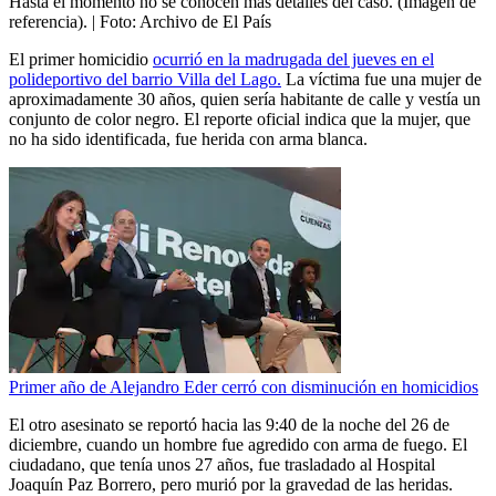
Hasta el momento no se conocen más detalles del caso. (Imagen de
referencia).
| Foto:
Archivo de El País
El primer homicidio
ocurrió en la madrugada del jueves en el
polideportivo del barrio Villa del Lago.
La víctima fue una mujer de
aproximadamente 30 años, quien sería habitante de calle y vestía un
conjunto de color negro. El reporte oficial indica que la mujer, que
no ha sido identificada, fue herida con arma blanca.
Primer año de Alejandro Eder cerró con disminución en homicidios
El otro asesinato se reportó hacia las 9:40 de la noche del 26 de
diciembre, cuando un hombre fue agredido con arma de fuego. El
ciudadano, que tenía unos 27 años, fue trasladado al Hospital
Joaquín Paz Borrero, pero murió por la gravedad de las heridas.