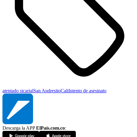
atentado sicarial
San Andresito
Cali
Intento de asesinato
Descarga la APP
ElPaís.com.co
: