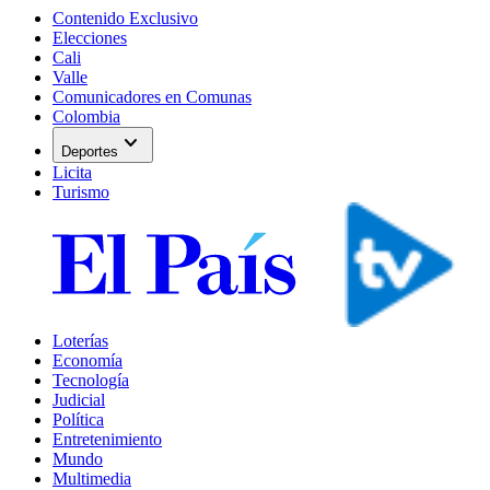
Contenido Exclusivo
Elecciones
Cali
Valle
Comunicadores en Comunas
Colombia
expand_more
Deportes
Licita
Turismo
Loterías
Economía
Tecnología
Judicial
Política
Entretenimiento
Mundo
Multimedia