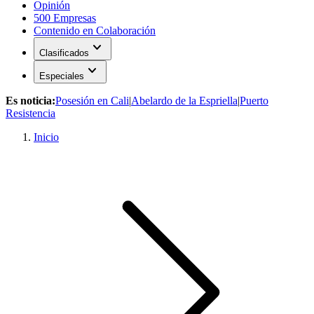
Opinión
500 Empresas
Contenido en Colaboración
expand_more
Clasificados
expand_more
Especiales
Es noticia:
Posesión en Cali
|
Abelardo de la Espriella
|
Puerto
Resistencia
Inicio