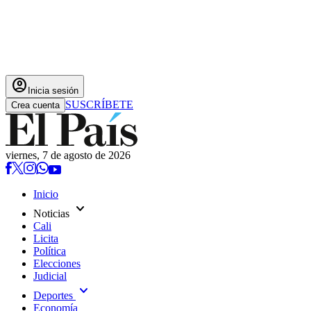
account_circle
Inicia sesión
SUSCRÍBETE
Crea cuenta
viernes, 7 de agosto de 2026
Inicio
expand_more
Noticias
Cali
Licita
Política
Elecciones
Judicial
expand_more
Deportes
Economía