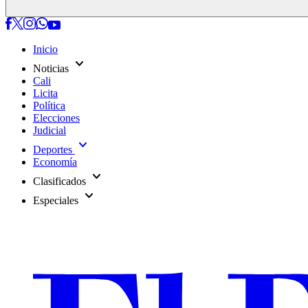
Inicio
expand_more
Noticias
Cali
Licita
Política
Elecciones
Judicial
expand_more
Deportes
Economía
expand_more
Clasificados
expand_more
Especiales