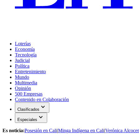
Loterías
Economía
Tecnología
Judicial
Política
Entretenimiento
Mundo
Multimedia
Opinión
500 Empresas
Contenido en Colaboración
expand_more
Clasificados
expand_more
Especiales
Es noticia:
Posesión en Cali
|
Minga Indígena en Cali
|
Verónica Alcocer