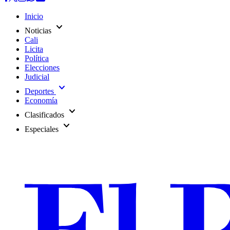
Inicio
expand_more
Noticias
Cali
Licita
Política
Elecciones
Judicial
expand_more
Deportes
Economía
expand_more
Clasificados
expand_more
Especiales