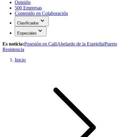
Opinión
500 Empresas
Contenido en Colaboración
expand_more
Clasificados
expand_more
Especiales
Es noticia:
Posesión en Cali
|
Abelardo de la Espriella
|
Puerto
Resistencia
Inicio