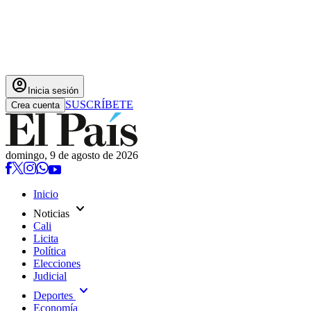
account_circle
Inicia sesión
SUSCRÍBETE
Crea cuenta
domingo, 9 de agosto de 2026
Inicio
expand_more
Noticias
Cali
Licita
Política
Elecciones
Judicial
expand_more
Deportes
Economía