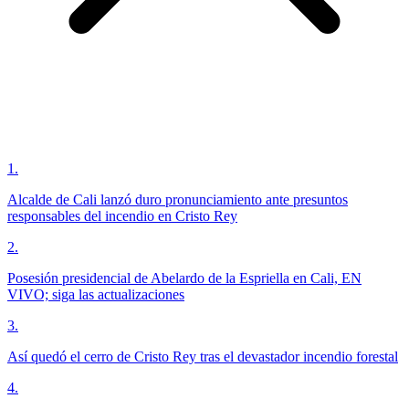
1
.
Alcalde de Cali lanzó duro pronunciamiento ante presuntos
responsables del incendio en Cristo Rey
2
.
Posesión presidencial de Abelardo de la Espriella en Cali, EN
VIVO; siga las actualizaciones
3
.
Así quedó el cerro de Cristo Rey tras el devastador incendio forestal
4
.