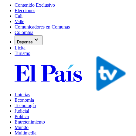
Contenido Exclusivo
Elecciones
Cali
Valle
Comunicadores en Comunas
Colombia
expand_more
Deportes
Licita
Turismo
Loterías
Economía
Tecnología
Judicial
Política
Entretenimiento
Mundo
Multimedia