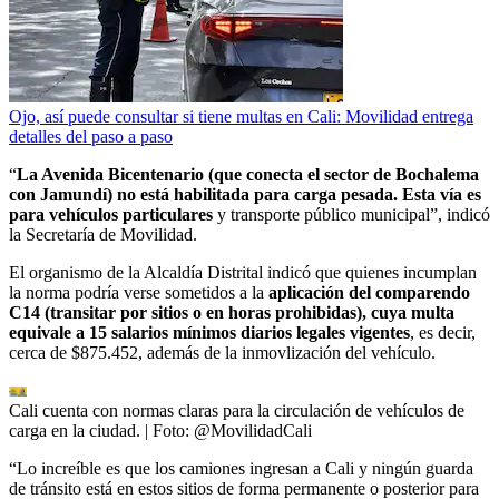
Ojo, así puede consultar si tiene multas en Cali: Movilidad entrega
detalles del paso a paso
“
La Avenida Bicentenario (que conecta el sector de Bochalema
con Jamundí) no está habilitada para carga pesada. Esta vía es
para vehículos particulares
y transporte público municipal”, indicó
la Secretaría de Movilidad.
El organismo de la Alcaldía Distrital indicó que quienes incumplan
la norma podría verse sometidos a la
aplicación del comparendo
C14 (transitar por sitios o en horas prohibidas), cuya multa
equivale a 15 salarios mínimos diarios legales vigentes
, es decir,
cerca de $875.452, además de la inmovlización del vehículo.
Cali cuenta con normas claras para la circulación de vehículos de
carga en la ciudad.
| Foto:
@MovilidadCali
“Lo increíble es que los camiones ingresan a Cali y ningún guarda
de tránsito está en estos sitios de forma permanente o posterior para