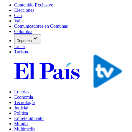
Contenido Exclusivo
Elecciones
Cali
Valle
Comunicadores en Comunas
Colombia
expand_more
Deportes
Licita
Turismo
Loterías
Economía
Tecnología
Judicial
Política
Entretenimiento
Mundo
Multimedia