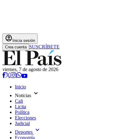
account_circle
Inicia sesión
SUSCRÍBETE
Crea cuenta
viernes, 7 de agosto de 2026
Inicio
expand_more
Noticias
Cali
Licita
Política
Elecciones
Judicial
expand_more
Deportes
Economía