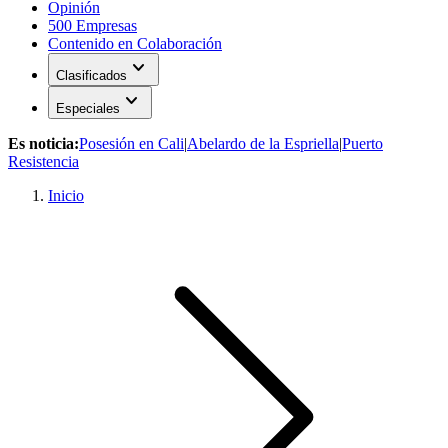
Opinión
500 Empresas
Contenido en Colaboración
expand_more
Clasificados
expand_more
Especiales
Es noticia:
Posesión en Cali
|
Abelardo de la Espriella
|
Puerto
Resistencia
Inicio