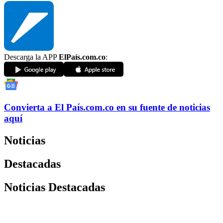
Descarga la APP
ElPaís.com.co
:
Convierta a
El País
.com.co
en su fuente de noticias
aquí
Noticias
Destacadas
Noticias Destacadas