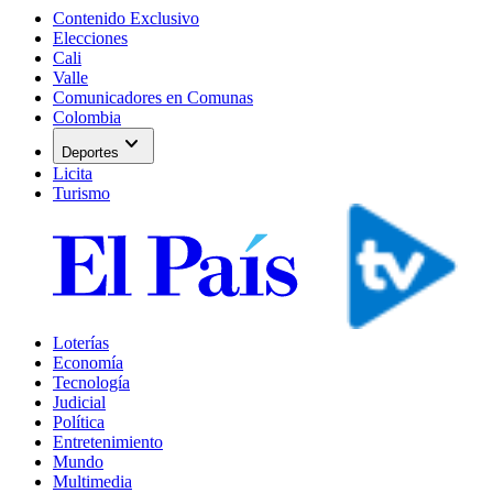
Contenido Exclusivo
Elecciones
Cali
Valle
Comunicadores en Comunas
Colombia
expand_more
Deportes
Licita
Turismo
Loterías
Economía
Tecnología
Judicial
Política
Entretenimiento
Mundo
Multimedia