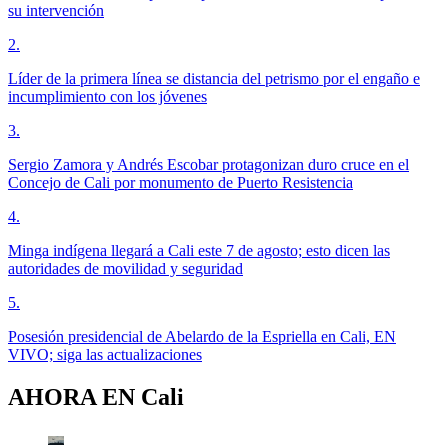
su intervención
2
.
Líder de la primera línea se distancia del petrismo por el engaño e
incumplimiento con los jóvenes
3
.
Sergio Zamora y Andrés Escobar protagonizan duro cruce en el
Concejo de Cali por monumento de Puerto Resistencia
4
.
Minga indígena llegará a Cali este 7 de agosto; esto dicen las
autoridades de movilidad y seguridad
5
.
Posesión presidencial de Abelardo de la Espriella en Cali, EN
VIVO; siga las actualizaciones
AHORA EN
Cali