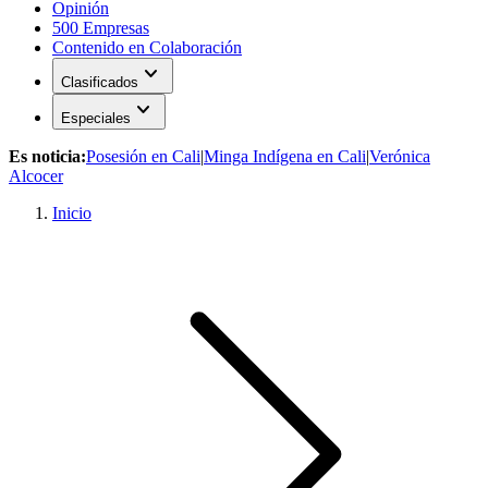
Opinión
500 Empresas
Contenido en Colaboración
expand_more
Clasificados
expand_more
Especiales
Es noticia:
Posesión en Cali
|
Minga Indígena en Cali
|
Verónica
Alcocer
Inicio