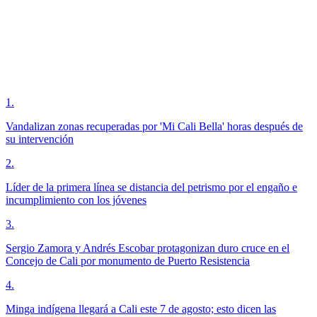
1
.
Vandalizan zonas recuperadas por 'Mi Cali Bella' horas después de
su intervención
2
.
Líder de la primera línea se distancia del petrismo por el engaño e
incumplimiento con los jóvenes
3
.
Sergio Zamora y Andrés Escobar protagonizan duro cruce en el
Concejo de Cali por monumento de Puerto Resistencia
4
.
Minga indígena llegará a Cali este 7 de agosto; esto dicen las