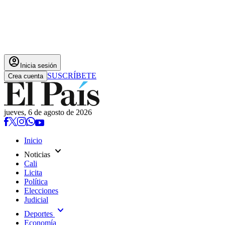
account_circle
Inicia sesión
SUSCRÍBETE
Crea cuenta
jueves, 6 de agosto de 2026
Inicio
expand_more
Noticias
Cali
Licita
Política
Elecciones
Judicial
expand_more
Deportes
Economía