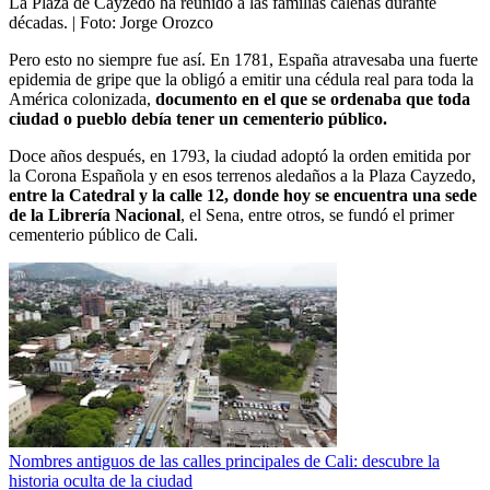
La Plaza de Cayzedo ha reunido a las familias caleñas durante
décadas.
| Foto:
Jorge Orozco
Pero esto no siempre fue así. En 1781, España atravesaba una fuerte
epidemia de gripe que la obligó a emitir una cédula real para toda la
América colonizada,
documento en el que se ordenaba que toda
ciudad o pueblo debía tener un cementerio público.
Doce años después, en 1793, la ciudad adoptó la orden emitida por
la Corona Española y en esos terrenos aledaños a la Plaza Cayzedo,
entre la Catedral y la calle 12, donde hoy se encuentra una sede
de la Librería Nacional
, el Sena, entre otros, se fundó el primer
cementerio público de Cali.
Nombres antiguos de las calles principales de Cali: descubre la
historia oculta de la ciudad