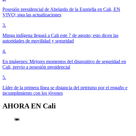
Posesión presidencial de Abelardo de la Espriella en Cali, EN
VIVO; siga las actualizaciones
3
.
Minga indígena llegará a Cali este 7 de agosto; esto dicen las
autoridades de movilidad y seguridad
4
.
En imágenes: Mejores momentos del dispositivo de seguridad en
Cali, previo a posesión presidencial
5
.
Líder de la primera línea se distancia del petrismo por el engaño e
incumplimiento con los jóvenes
AHORA EN
Cali