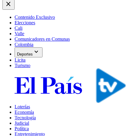
close
Contenido Exclusivo
Elecciones
Cali
Valle
Comunicadores en Comunas
Colombia
expand_more
Deportes
Licita
Turismo
Loterías
Economía
Tecnología
Judicial
Política
Entretenimiento