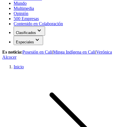
Mundo
Multimedia
Opinión
500 Empresas
Contenido en Colaboración
expand_more
Clasificados
expand_more
Especiales
Es noticia:
Posesión en Cali
|
Minga Indígena en Cali
|
Verónica
Alcocer
Inicio