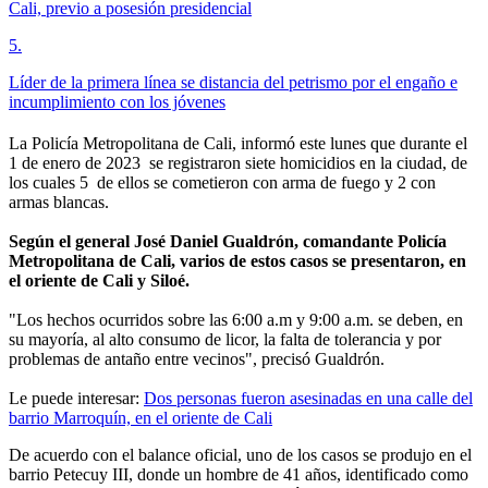
Cali, previo a posesión presidencial
5
.
Líder de la primera línea se distancia del petrismo por el engaño e
incumplimiento con los jóvenes
La Policía Metropolitana de Cali, informó este lunes que durante el
1 de enero de 2023 se registraron siete homicidios en la ciudad, de
los cuales 5 de ellos se cometieron con arma de fuego y 2 con
armas blancas.
Según el general José Daniel Gualdrón, comandante Policía
Metropolitana de Cali, varios de estos casos se presentaron, en
el oriente de Cali y Siloé.
"Los hechos ocurridos sobre las 6:00 a.m y 9:00 a.m. se deben, en
su mayoría, al alto consumo de licor, la falta de tolerancia y por
problemas de antaño entre vecinos", precisó Gualdrón.
Le puede interesar:
Dos personas fueron asesinadas en una calle del
barrio Marroquín, en el oriente de Cali
De acuerdo con el balance oficial, uno de los casos se produjo en el
barrio Petecuy III, donde un hombre de 41 años, identificado como