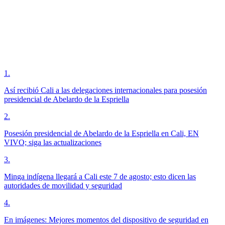
1
.
Así recibió Cali a las delegaciones internacionales para posesión
presidencial de Abelardo de la Espriella
2
.
Posesión presidencial de Abelardo de la Espriella en Cali, EN
VIVO; siga las actualizaciones
3
.
Minga indígena llegará a Cali este 7 de agosto; esto dicen las
autoridades de movilidad y seguridad
4
.
En imágenes: Mejores momentos del dispositivo de seguridad en