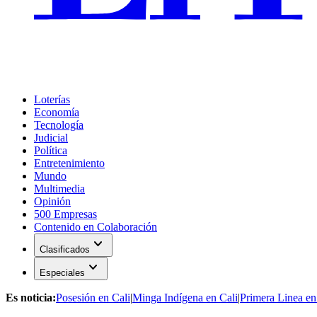
Loterías
Economía
Tecnología
Judicial
Política
Entretenimiento
Mundo
Multimedia
Opinión
500 Empresas
Contenido en Colaboración
expand_more
Clasificados
expand_more
Especiales
Es noticia:
Posesión en Cali
|
Minga Indígena en Cali
|
Primera Linea en