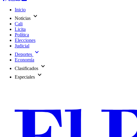
Inicio
expand_more
Noticias
Cali
Licita
Política
Elecciones
Judicial
expand_more
Deportes
Economía
expand_more
Clasificados
expand_more
Especiales