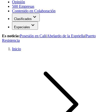
Opinión
500 Empresas
Contenido en Colaboración
expand_more
Clasificados
expand_more
Especiales
Es noticia:
Posesión en Cali
|
Abelardo de la Espriella
|
Puerto
Resistencia
Inicio