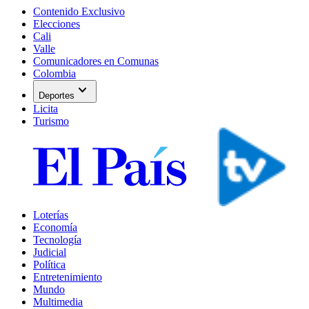
Contenido Exclusivo
Elecciones
Cali
Valle
Comunicadores en Comunas
Colombia
expand_more
Deportes
Licita
Turismo
Loterías
Economía
Tecnología
Judicial
Política
Entretenimiento
Mundo
Multimedia