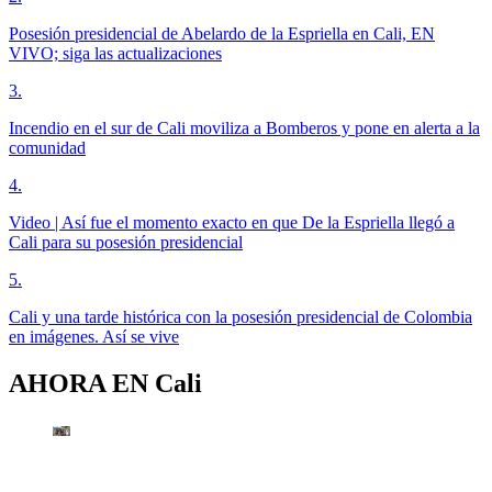
Posesión presidencial de Abelardo de la Espriella en Cali, EN
VIVO; siga las actualizaciones
3
.
Incendio en el sur de Cali moviliza a Bomberos y pone en alerta a la
comunidad
4
.
Video | Así fue el momento exacto en que De la Espriella llegó a
Cali para su posesión presidencial
5
.
Cali y una tarde histórica con la posesión presidencial de Colombia
en imágenes. Así se vive
AHORA EN
Cali