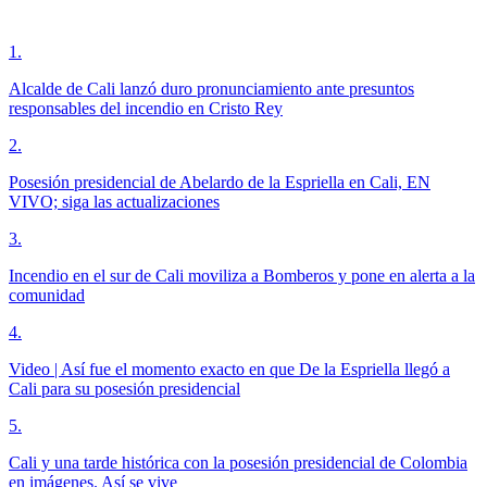
1
.
Alcalde de Cali lanzó duro pronunciamiento ante presuntos
responsables del incendio en Cristo Rey
2
.
Posesión presidencial de Abelardo de la Espriella en Cali, EN
VIVO; siga las actualizaciones
3
.
Incendio en el sur de Cali moviliza a Bomberos y pone en alerta a la
comunidad
4
.
Video | Así fue el momento exacto en que De la Espriella llegó a
Cali para su posesión presidencial
5
.
Cali y una tarde histórica con la posesión presidencial de Colombia
en imágenes. Así se vive