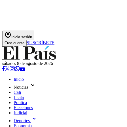
account_circle
Inicia sesión
SUSCRÍBETE
Crea cuenta
sábado, 8 de agosto de 2026
Inicio
expand_more
Noticias
Cali
Licita
Política
Elecciones
Judicial
expand_more
Deportes
Economía