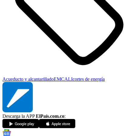
Acueducto y alcantarillado
EMCALI
cortes de energía
Descarga la APP
ElPaís.com.co
: