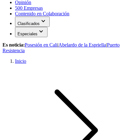
Opinión
500 Empresas
Contenido en Colaboración
expand_more
Clasificados
expand_more
Especiales
Es noticia:
Posesión en Cali
|
Abelardo de la Espriella
|
Puerto
Resistencia
Inicio