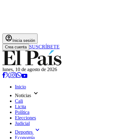
account_circle
Inicia sesión
SUSCRÍBETE
Crea cuenta
lunes, 10 de agosto de 2026
Inicio
expand_more
Noticias
Cali
Licita
Política
Elecciones
Judicial
expand_more
Deportes
Economía