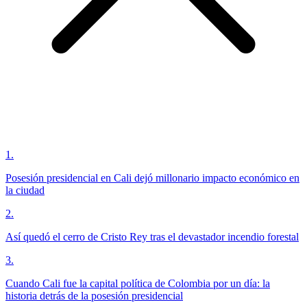
1
.
Posesión presidencial en Cali dejó millonario impacto económico en
la ciudad
2
.
Así quedó el cerro de Cristo Rey tras el devastador incendio forestal
3
.
Cuando Cali fue la capital política de Colombia por un día: la
historia detrás de la posesión presidencial