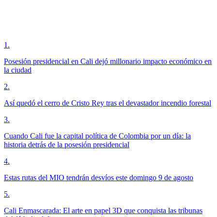
1
.
Posesión presidencial en Cali dejó millonario impacto económico en
la ciudad
2
.
Así quedó el cerro de Cristo Rey tras el devastador incendio forestal
3
.
Cuando Cali fue la capital política de Colombia por un día: la
historia detrás de la posesión presidencial
4
.
Estas rutas del MIO tendrán desvíos este domingo 9 de agosto
5
.
Cali Enmascarada: El arte en papel 3D que conquista las tribunas