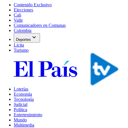
Contenido Exclusivo
Elecciones
Cali
Valle
Comunicadores en Comunas
Colombia
expand_more
Deportes
Licita
Turismo
Loterías
Economía
Tecnología
Judicial
Política
Entretenimiento
Mundo
Multimedia