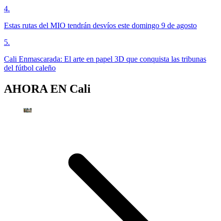
4
.
Estas rutas del MIO tendrán desvíos este domingo 9 de agosto
5
.
Cali Enmascarada: El arte en papel 3D que conquista las tribunas
del fútbol caleño
AHORA EN
Cali