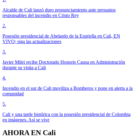
Alcalde de Cali lanzó duro pronunciamiento ante presuntos
responsables del incendio en Cristo Rey
2
.
Posesión presidencial de Abelardo de la Espriella en Cali, EN
VIVO; siga las actualizaciones
3
.
Javier Milei recibe Doctorado Honoris Causa en Administración
durante su visita a Cali
4
.
Incendio en el sur de Cali moviliza a Bomberos y pone en alerta a la
comunidad
5
.
Cali y una tarde histórica con la posesión presidencial de Colombia
en imágenes. Así se vive
AHORA EN
Cali