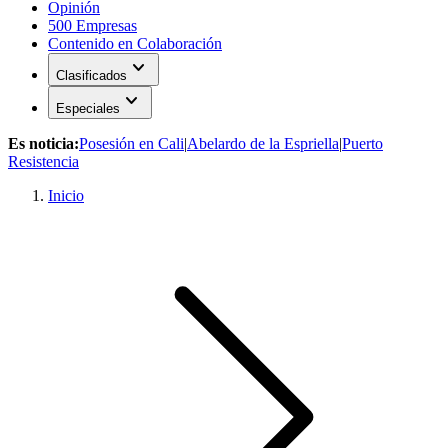
Opinión
500 Empresas
Contenido en Colaboración
expand_more
Clasificados
expand_more
Especiales
Es noticia:
Posesión en Cali
|
Abelardo de la Espriella
|
Puerto
Resistencia
Inicio