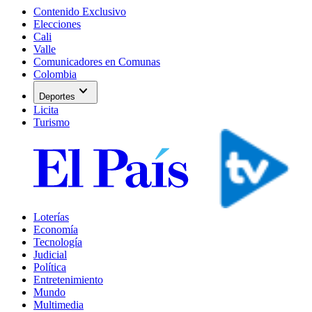
Contenido Exclusivo
Elecciones
Cali
Valle
Comunicadores en Comunas
Colombia
expand_more
Deportes
Licita
Turismo
Loterías
Economía
Tecnología
Judicial
Política
Entretenimiento
Mundo
Multimedia