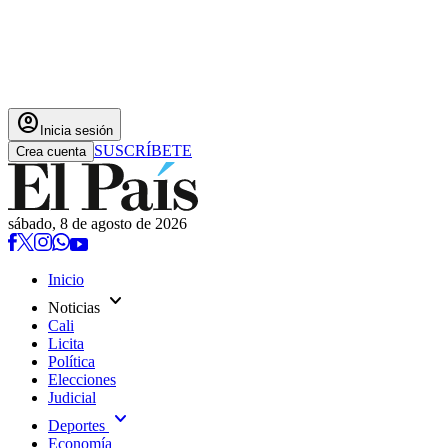
account_circle
Inicia sesión
SUSCRÍBETE
Crea cuenta
sábado, 8 de agosto de 2026
Inicio
expand_more
Noticias
Cali
Licita
Política
Elecciones
Judicial
expand_more
Deportes
Economía