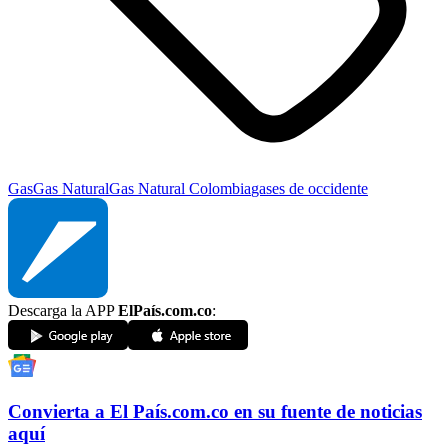
Gas
Gas Natural
Gas Natural Colombia
gases de occidente
Descarga la APP
ElPaís.com.co
:
Convierta a
El País
.com.co
en su fuente de noticias
aquí