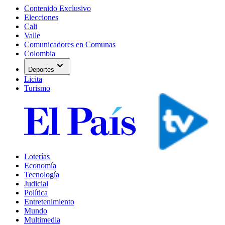
Contenido Exclusivo
Elecciones
Cali
Valle
Comunicadores en Comunas
Colombia
expand_more
Deportes
Licita
Turismo
Loterías
Economía
Tecnología
Judicial
Política
Entretenimiento
Mundo
Multimedia