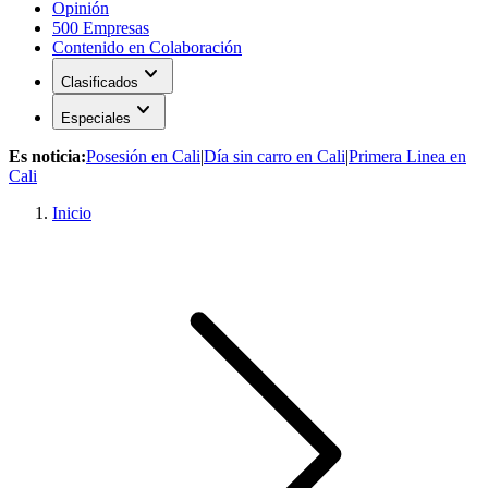
Opinión
500 Empresas
Contenido en Colaboración
expand_more
Clasificados
expand_more
Especiales
Es noticia:
Posesión en Cali
|
Día sin carro en Cali
|
Primera Linea en
Cali
Inicio