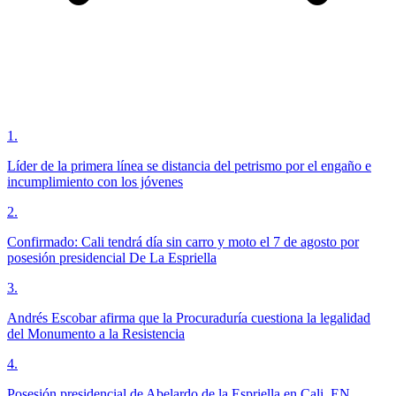
1
.
Líder de la primera línea se distancia del petrismo por el engaño e
incumplimiento con los jóvenes
2
.
Confirmado: Cali tendrá día sin carro y moto el 7 de agosto por
posesión presidencial De La Espriella
3
.
Andrés Escobar afirma que la Procuraduría cuestiona la legalidad
del Monumento a la Resistencia
4
.
Posesión presidencial de Abelardo de la Espriella en Cali, EN