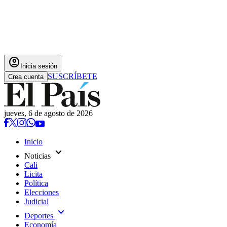
account_circle
Inicia sesión
SUSCRÍBETE
Crea cuenta
jueves, 6 de agosto de 2026
Inicio
expand_more
Noticias
Cali
Licita
Política
Elecciones
Judicial
expand_more
Deportes
Economía