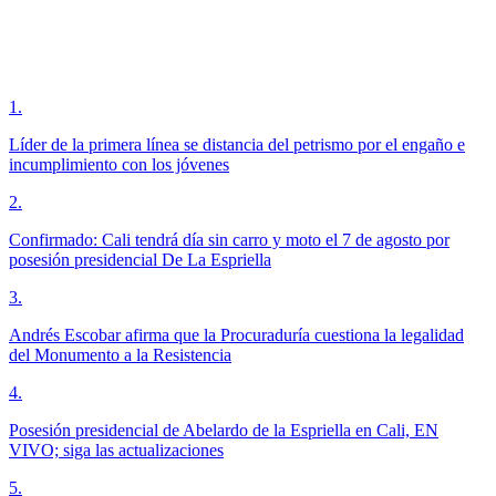
1
.
Líder de la primera línea se distancia del petrismo por el engaño e
incumplimiento con los jóvenes
2
.
Confirmado: Cali tendrá día sin carro y moto el 7 de agosto por
posesión presidencial De La Espriella
3
.
Andrés Escobar afirma que la Procuraduría cuestiona la legalidad
del Monumento a la Resistencia
4
.
Posesión presidencial de Abelardo de la Espriella en Cali, EN
VIVO; siga las actualizaciones
5
.