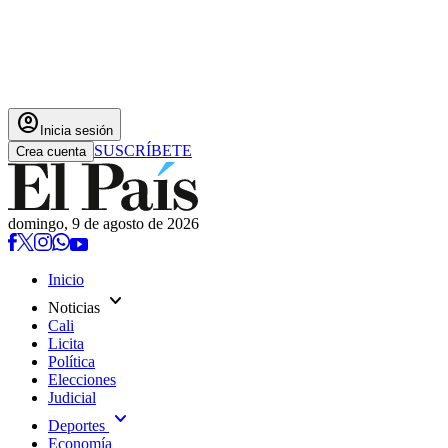
account_circle
Inicia sesión
SUSCRÍBETE
Crea cuenta
domingo, 9 de agosto de 2026
Inicio
expand_more
Noticias
Cali
Licita
Política
Elecciones
Judicial
expand_more
Deportes
Economía