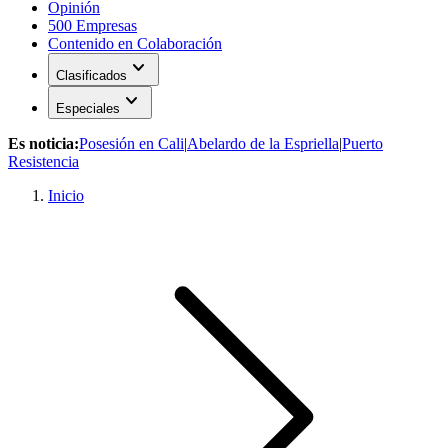
Opinión
500 Empresas
Contenido en Colaboración
expand_more
Clasificados
expand_more
Especiales
Es noticia:
Posesión en Cali
|
Abelardo de la Espriella
|
Puerto
Resistencia
Inicio