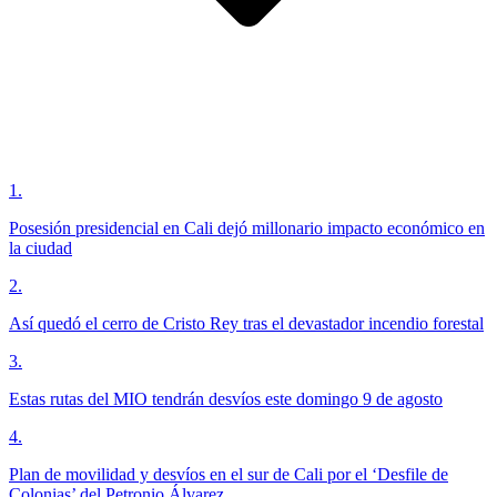
1
.
Posesión presidencial en Cali dejó millonario impacto económico en
la ciudad
2
.
Así quedó el cerro de Cristo Rey tras el devastador incendio forestal
3
.
Estas rutas del MIO tendrán desvíos este domingo 9 de agosto
4
.
Plan de movilidad y desvíos en el sur de Cali por el ‘Desfile de
Colonias’ del Petronio Álvarez