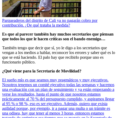
Parqueaderos del distrito de Cali ya no pagarán cobro por
contribución. ¿De qué trataba la medida?
Es que al parecer también hay muchos secretarios que piensan
que todos los que le hacen críticas son el bando enemigo…
También tengo que decir que sí, yo le digo a los secretarios que
vengan a los medios a hablar, reconocer los errores y saber qué es lo
que se está haciendo. El palo hay que recibirlo porque uno es
funcionario público.
¿Qué viene para la Secretaría de Movilidad?
El sueño mío es que seamos muy pragmáticos y muy ejecutivos.
Nosotros tenemos un comité ejecutivo todas las semanas y hacemos
una evaluación con un plan de seguimiento y ya están empezando a
verse los resultados, hasta el punto de que nosotros estamos
prácticamente al 70 % del presupuesto cumplido, y aspiramos llegar
al 95 % o 98 %, eso es ser ejecutivo. Además, quiero que exista
agilidad porque, por ejemplo, ir a pagar una multa o un trámite es
una odisea, hay que tener al menos 3 horas, entonces estamos
tratando de optimizar ese tiempo que se maneja en la Secretaría de