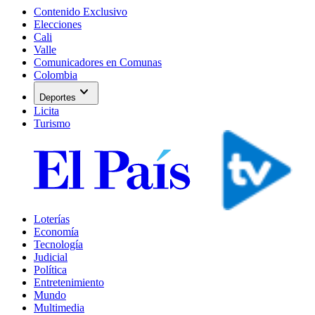
Contenido Exclusivo
Elecciones
Cali
Valle
Comunicadores en Comunas
Colombia
expand_more
Deportes
Licita
Turismo
Loterías
Economía
Tecnología
Judicial
Política
Entretenimiento
Mundo
Multimedia