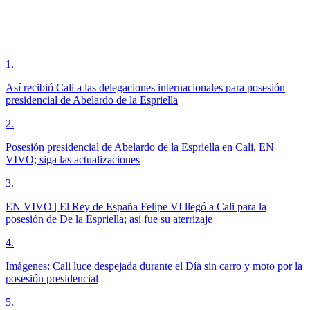
1
.
Así recibió Cali a las delegaciones internacionales para posesión
presidencial de Abelardo de la Espriella
2
.
Posesión presidencial de Abelardo de la Espriella en Cali, EN
VIVO; siga las actualizaciones
3
.
EN VIVO | El Rey de España Felipe VI llegó a Cali para la
posesión de De la Espriella; así fue su aterrizaje
4
.
Imágenes: Cali luce despejada durante el Día sin carro y moto por la
posesión presidencial
5
.