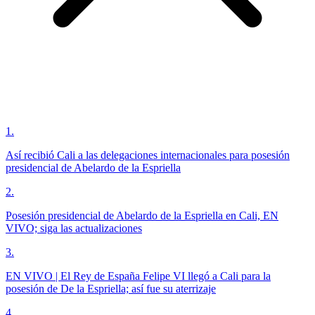
1
.
Así recibió Cali a las delegaciones internacionales para posesión
presidencial de Abelardo de la Espriella
2
.
Posesión presidencial de Abelardo de la Espriella en Cali, EN
VIVO; siga las actualizaciones
3
.
EN VIVO | El Rey de España Felipe VI llegó a Cali para la
posesión de De la Espriella; así fue su aterrizaje
4
.