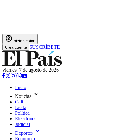
account_circle
Inicia sesión
SUSCRÍBETE
Crea cuenta
viernes, 7 de agosto de 2026
Inicio
expand_more
Noticias
Cali
Licita
Política
Elecciones
Judicial
expand_more
Deportes
Economía