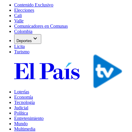
Contenido Exclusivo
Elecciones
Cali
Valle
Comunicadores en Comunas
Colombia
expand_more
Deportes
Licita
Turismo
Loterías
Economía
Tecnología
Judicial
Política
Entretenimiento
Mundo
Multimedia