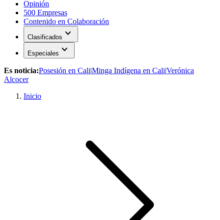
Opinión
500 Empresas
Contenido en Colaboración
expand_more
Clasificados
expand_more
Especiales
Es noticia:
Posesión en Cali
|
Minga Indígena en Cali
|
Verónica
Alcocer
Inicio