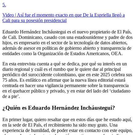
5
.
Video | Así fue el momento exacto en que De la Espriella llegó a
Cali para su posesión presidencial
Eduardo Hernández Incháustegui es el nuevo propietario de El País,
de Cali. Dominicano, casado con una estadounidense y padre de dos
hijos, es empresario en el sector de la tecnología de datos abiertos,
además de asesor en políticas de gobierno abierto y transparencia de
entidades como la Organización de Estados Americanos, OEA.
En esta entrevista cuenta a qué se dedica, por qué su interés en un
diario regional y cuál es el rumbo que le quiere dar al principal
periódico del suroccidente colombiano, que en este 2025 celebra sus
75 años. Es enfático en afirmar que la nueva línea editorial estará
centrada en hacer una vigilancia permanente sobre la transparencia
en el quehacer público y privado, y en estar del lado del ‘ciudadano
de a pie’.
¿Quién es Eduardo Hernández Incháustegui?
En primer lugar, quiero resaltar que en estos días que he estado aquí,
en la sede de El País, el recibimiento ha sido muy grato. Una
experiencia de humildad, de poder estar en contacto con este equipo,