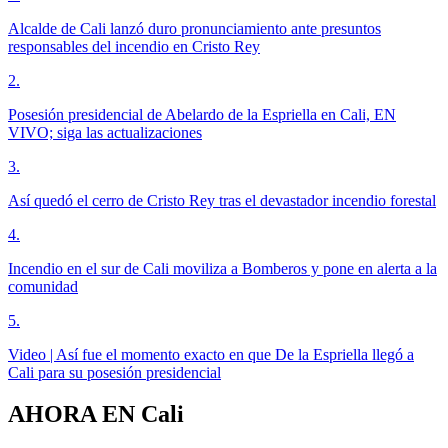
Alcalde de Cali lanzó duro pronunciamiento ante presuntos
responsables del incendio en Cristo Rey
2
.
Posesión presidencial de Abelardo de la Espriella en Cali, EN
VIVO; siga las actualizaciones
3
.
Así quedó el cerro de Cristo Rey tras el devastador incendio forestal
4
.
Incendio en el sur de Cali moviliza a Bomberos y pone en alerta a la
comunidad
5
.
Video | Así fue el momento exacto en que De la Espriella llegó a
Cali para su posesión presidencial
AHORA EN
Cali