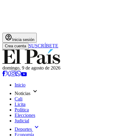
account_circle
Inicia sesión
SUSCRÍBETE
Crea cuenta
domingo, 9 de agosto de 2026
Inicio
expand_more
Noticias
Cali
Licita
Política
Elecciones
Judicial
expand_more
Deportes
Economía