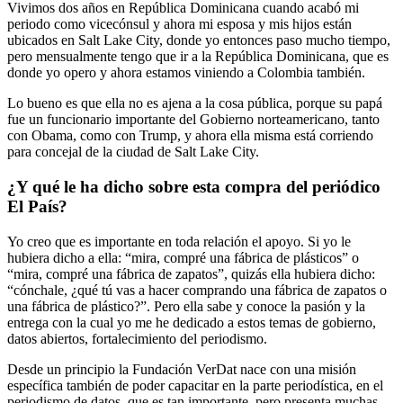
Vivimos dos años en República Dominicana cuando acabó mi
periodo como vicecónsul y ahora mi esposa y mis hijos están
ubicados en Salt Lake City, donde yo entonces paso mucho tiempo,
pero mensualmente tengo que ir a la República Dominicana, que es
donde yo opero y ahora estamos viniendo a Colombia también.
Lo bueno es que ella no es ajena a la cosa pública, porque su papá
fue un funcionario importante del Gobierno norteamericano, tanto
con Obama, como con Trump, y ahora ella misma está corriendo
para concejal de la ciudad de Salt Lake City.
¿Y qué le ha dicho sobre esta compra del periódico
El País?
Yo creo que es importante en toda relación el apoyo. Si yo le
hubiera dicho a ella: “mira, compré una fábrica de plásticos” o
“mira, compré una fábrica de zapatos”, quizás ella hubiera dicho:
“cónchale, ¿qué tú vas a hacer comprando una fábrica de zapatos o
una fábrica de plástico?”. Pero ella sabe y conoce la pasión y la
entrega con la cual yo me he dedicado a estos temas de gobierno,
datos abiertos, fortalecimiento del periodismo.
Desde un principio la Fundación VerDat nace con una misión
específica también de poder capacitar en la parte periodística, en el
periodismo de datos, que es tan importante, pero presenta muchas