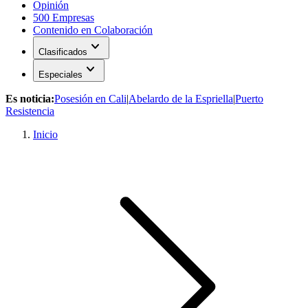
Opinión
500 Empresas
Contenido en Colaboración
expand_more
Clasificados
expand_more
Especiales
Es noticia:
Posesión en Cali
|
Abelardo de la Espriella
|
Puerto
Resistencia
Inicio