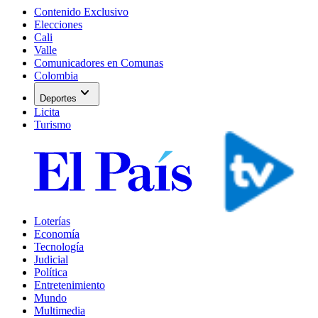
Contenido Exclusivo
Elecciones
Cali
Valle
Comunicadores en Comunas
Colombia
expand_more
Deportes
Licita
Turismo
Loterías
Economía
Tecnología
Judicial
Política
Entretenimiento
Mundo
Multimedia