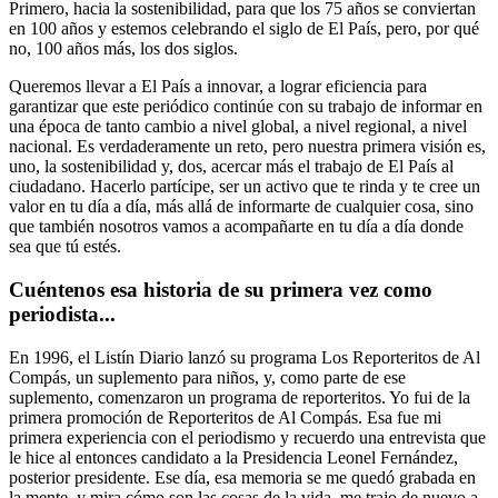
Primero, hacia la sostenibilidad, para que los 75 años se conviertan
en 100 años y estemos celebrando el siglo de El País, pero, por qué
no, 100 años más, los dos siglos.
Queremos llevar a El País a innovar, a lograr eficiencia para
garantizar que este periódico continúe con su trabajo de informar en
una época de tanto cambio a nivel global, a nivel regional, a nivel
nacional. Es verdaderamente un reto, pero nuestra primera visión es,
uno, la sostenibilidad y, dos, acercar más el trabajo de El País al
ciudadano. Hacerlo partícipe, ser un activo que te rinda y te cree un
valor en tu día a día, más allá de informarte de cualquier cosa, sino
que también nosotros vamos a acompañarte en tu día a día donde
sea que tú estés.
Cuéntenos esa historia de su primera vez como
periodista...
En 1996, el Listín Diario lanzó su programa Los Reporteritos de Al
Compás, un suplemento para niños, y, como parte de ese
suplemento, comenzaron un programa de reporteritos. Yo fui de la
primera promoción de Reporteritos de Al Compás. Esa fue mi
primera experiencia con el periodismo y recuerdo una entrevista que
le hice al entonces candidato a la Presidencia Leonel Fernández,
posterior presidente. Ese día, esa memoria se me quedó grabada en
la mente, y mira cómo son las cosas de la vida, me trajo de nuevo a