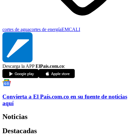
cortes de agua
cortes de energía
EMCALI
Descarga la APP
ElPaís.com.co
:
Convierta a
El País
.com.co
en su fuente de noticias
aquí
Noticias
Destacadas