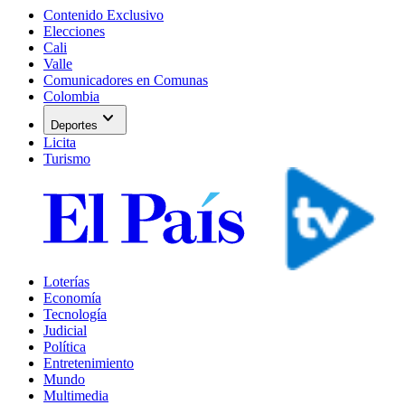
Contenido Exclusivo
Elecciones
Cali
Valle
Comunicadores en Comunas
Colombia
expand_more
Deportes
Licita
Turismo
Loterías
Economía
Tecnología
Judicial
Política
Entretenimiento
Mundo
Multimedia