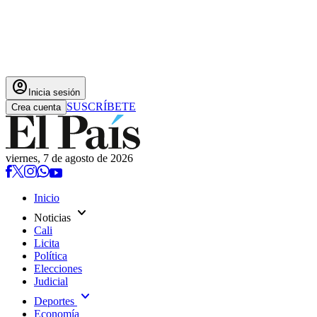
account_circle
Inicia sesión
SUSCRÍBETE
Crea cuenta
viernes, 7 de agosto de 2026
Inicio
expand_more
Noticias
Cali
Licita
Política
Elecciones
Judicial
expand_more
Deportes
Economía