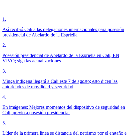
1
.
Así recibió Cali a las delegaciones internacionales para posesión
presidencial de Abelardo de la Espriella
2
.
Posesión presidencial de Abelardo de la Espriella en Cali, EN
VIVO; siga las actualizaciones
3
.
Minga indígena llegará a Cali este 7 de agosto; esto dicen las
autoridades de movilidad y seguridad
4
.
En imágenes: Mejores momentos del dispositivo de seguridad en
Cali, previo a posesión presidencial
5
.
Líder de la primera línea se distancia del petrismo por el engaño e