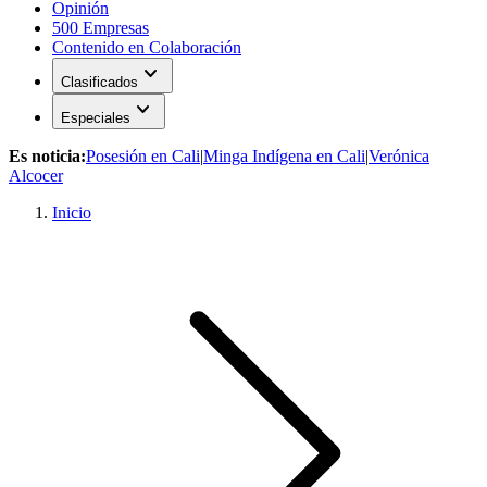
Opinión
500 Empresas
Contenido en Colaboración
expand_more
Clasificados
expand_more
Especiales
Es noticia:
Posesión en Cali
|
Minga Indígena en Cali
|
Verónica
Alcocer
Inicio