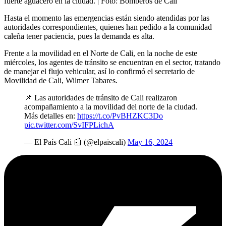
fuerte aguacero en la ciudad.
| Foto:
Bomberos de Cali
Hasta el momento las emergencias están siendo atendidas por las
autoridades correspondientes, quienes han pedido a la comunidad
caleña tener paciencia, pues la demanda es alta.
Frente a la movilidad en el Norte de Cali, en la noche de este
miércoles, los agentes de tránsito se encuentran en el sector, tratando
de manejar el flujo vehicular, así lo confirmó el secretario de
Movilidad de Cali, Wilmer Tabares.
📌 Las autoridades de tránsito de Cali realizaron
acompañamiento a la movilidad del norte de la ciudad.
Más detalles en:
https://t.co/PvBHZKC3Do
pic.twitter.com/SvIFPLichA
— El País Cali 📰 (@elpaiscali)
May 16, 2024