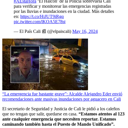
#AEstaHora
‘El Halcón’ de la Policía sobrevuela Cali
para verificar y monitorear las emergencias registradas
por las lluvias e inundaciones en la ciudad. Más detalles
en:
https://t.co/HiJUT9iRgq
pic.twitter.com/lKOA5E78st
— El País Cali 📰 (@elpaiscali)
May 16, 2024
“La emergencia fue bastante grave”: Alcalde Alejandro Eder envió
recomendaciones ante masivas inundaciones por aguacero en Cali
El secretario de Seguridad y Justicia de Cali le pidió a los caleños
que no tengan que salir, quedarse en casa.
“Estamos atentos al 123
ante cualquier emergencia que necesiten reportar. Estamos
caminando también hasta el Puesto de Mando Unificado”.