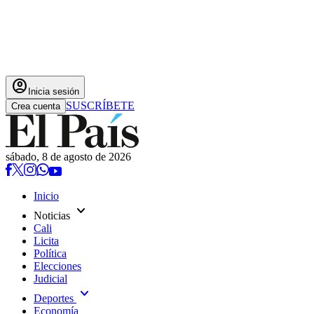
account_circle
Inicia sesión
SUSCRÍBETE
Crea cuenta
sábado, 8 de agosto de 2026
Inicio
expand_more
Noticias
Cali
Licita
Política
Elecciones
Judicial
expand_more
Deportes
Economía