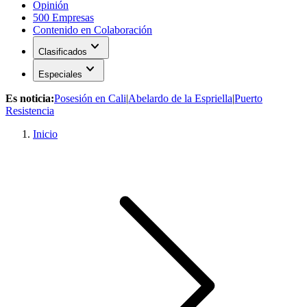
Opinión
500 Empresas
Contenido en Colaboración
expand_more
Clasificados
expand_more
Especiales
Es noticia:
Posesión en Cali
|
Abelardo de la Espriella
|
Puerto
Resistencia
Inicio