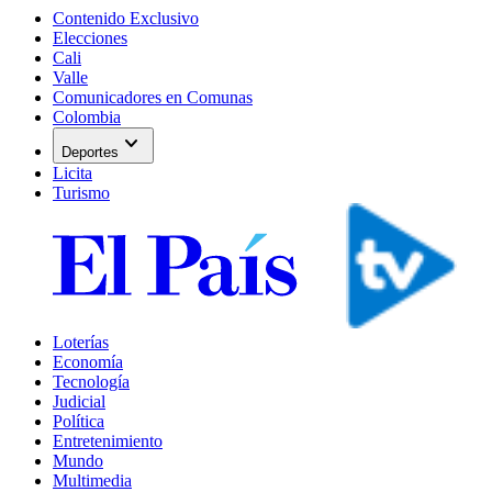
Contenido Exclusivo
Elecciones
Cali
Valle
Comunicadores en Comunas
Colombia
expand_more
Deportes
Licita
Turismo
Loterías
Economía
Tecnología
Judicial
Política
Entretenimiento
Mundo
Multimedia