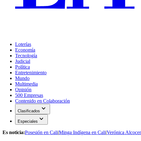
Loterías
Economía
Tecnología
Judicial
Política
Entretenimiento
Mundo
Multimedia
Opinión
500 Empresas
Contenido en Colaboración
expand_more
Clasificados
expand_more
Especiales
Es noticia:
Posesión en Cali
|
Minga Indígena en Cali
|
Verónica Alcocer