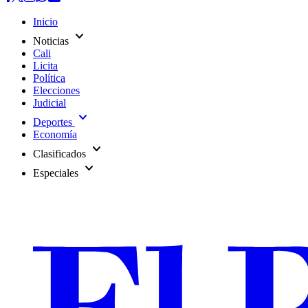
Inicio
expand_more
Noticias
Cali
Licita
Política
Elecciones
Judicial
expand_more
Deportes
Economía
expand_more
Clasificados
expand_more
Especiales