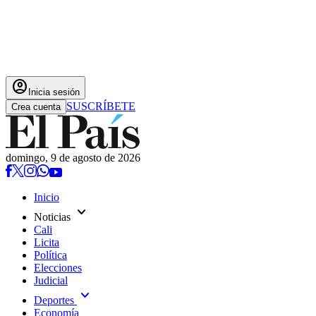
account_circle
Inicia sesión
SUSCRÍBETE
Crea cuenta
domingo, 9 de agosto de 2026
Inicio
expand_more
Noticias
Cali
Licita
Política
Elecciones
Judicial
expand_more
Deportes
Economía