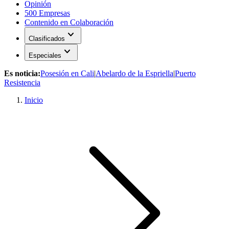
Opinión
500 Empresas
Contenido en Colaboración
expand_more
Clasificados
expand_more
Especiales
Es noticia:
Posesión en Cali
|
Abelardo de la Espriella
|
Puerto
Resistencia
Inicio