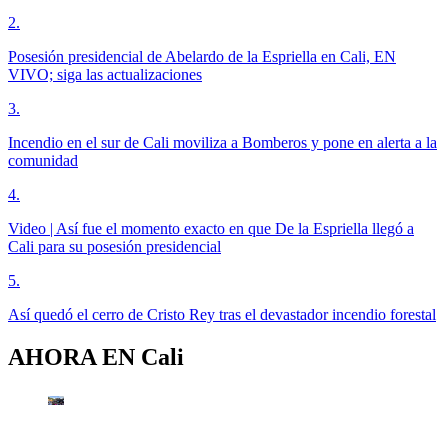
2
.
Posesión presidencial de Abelardo de la Espriella en Cali, EN
VIVO; siga las actualizaciones
3
.
Incendio en el sur de Cali moviliza a Bomberos y pone en alerta a la
comunidad
4
.
Video | Así fue el momento exacto en que De la Espriella llegó a
Cali para su posesión presidencial
5
.
Así quedó el cerro de Cristo Rey tras el devastador incendio forestal
AHORA EN
Cali