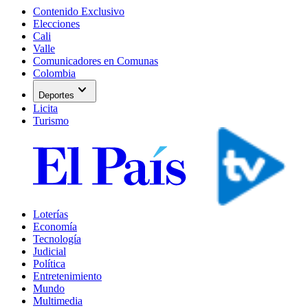
Contenido Exclusivo
Elecciones
Cali
Valle
Comunicadores en Comunas
Colombia
expand_more
Deportes
Licita
Turismo
Loterías
Economía
Tecnología
Judicial
Política
Entretenimiento
Mundo
Multimedia