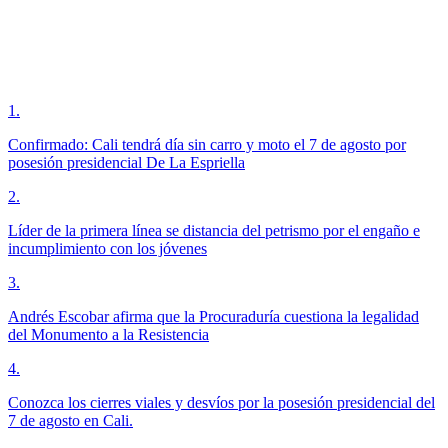
1
.
Confirmado: Cali tendrá día sin carro y moto el 7 de agosto por
posesión presidencial De La Espriella
2
.
Líder de la primera línea se distancia del petrismo por el engaño e
incumplimiento con los jóvenes
3
.
Andrés Escobar afirma que la Procuraduría cuestiona la legalidad
del Monumento a la Resistencia
4
.
Conozca los cierres viales y desvíos por la posesión presidencial del
7 de agosto en Cali.