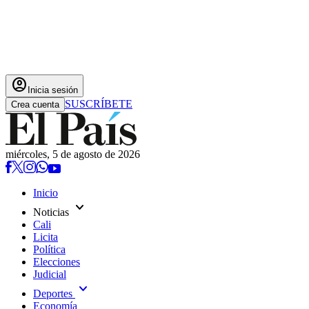
account_circle
Inicia sesión
SUSCRÍBETE
Crea cuenta
miércoles, 5 de agosto de 2026
Inicio
expand_more
Noticias
Cali
Licita
Política
Elecciones
Judicial
expand_more
Deportes
Economía