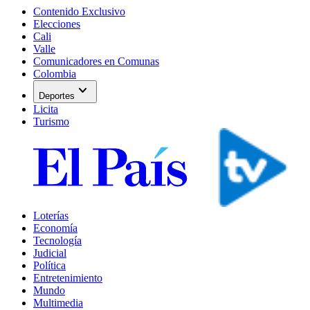
Contenido Exclusivo
Elecciones
Cali
Valle
Comunicadores en Comunas
Colombia
expand_more
Deportes
Licita
Turismo
Loterías
Economía
Tecnología
Judicial
Política
Entretenimiento
Mundo
Multimedia