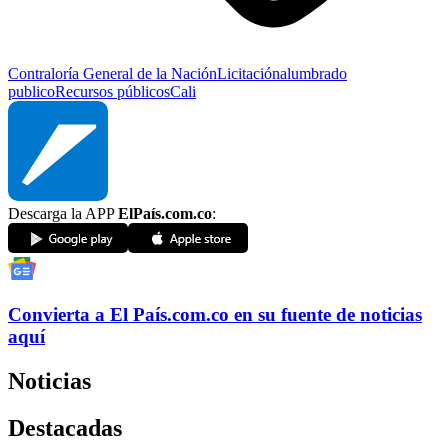
Contraloría General de la Nación
Licitación
alumbrado
publico
Recursos públicos
Cali
Descarga la APP
ElPaís.com.co
:
Convierta a
El País
.com.co
en su fuente de noticias
aquí
Noticias
Destacadas