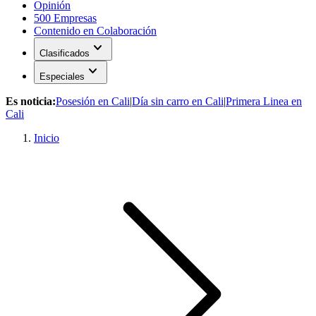
Opinión
500 Empresas
Contenido en Colaboración
expand_more
Clasificados
expand_more
Especiales
Es noticia:
Posesión en Cali
|
Día sin carro en Cali
|
Primera Linea en
Cali
Inicio