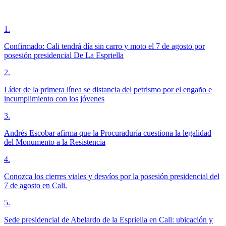
1
.
Confirmado: Cali tendrá día sin carro y moto el 7 de agosto por
posesión presidencial De La Espriella
2
.
Líder de la primera línea se distancia del petrismo por el engaño e
incumplimiento con los jóvenes
3
.
Andrés Escobar afirma que la Procuraduría cuestiona la legalidad
del Monumento a la Resistencia
4
.
Conozca los cierres viales y desvíos por la posesión presidencial del
7 de agosto en Cali.
5
.
Sede presidencial de Abelardo de la Espriella en Cali: ubicación y