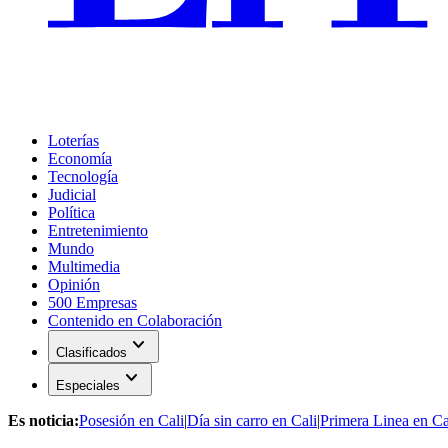
Loterías
Economía
Tecnología
Judicial
Política
Entretenimiento
Mundo
Multimedia
Opinión
500 Empresas
Contenido en Colaboración
expand_more
Clasificados
expand_more
Especiales
Es noticia:
Posesión en Cali
|
Día sin carro en Cali
|
Primera Linea en Ca