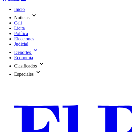
Inicio
expand_more
Noticias
Cali
Licita
Política
Elecciones
Judicial
expand_more
Deportes
Economía
expand_more
Clasificados
expand_more
Especiales