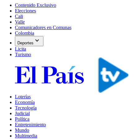
Contenido Exclusivo
Elecciones
Cali
Valle
Comunicadores en Comunas
Colombia
expand_more
Deportes
Licita
Turismo
Loterías
Economía
Tecnología
Judicial
Política
Entretenimiento
Mundo
Multimedia