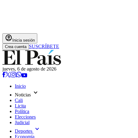
account_circle
Inicia sesión
SUSCRÍBETE
Crea cuenta
jueves, 6 de agosto de 2026
Inicio
expand_more
Noticias
Cali
Licita
Política
Elecciones
Judicial
expand_more
Deportes
Economía