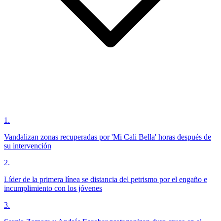
1
.
Vandalizan zonas recuperadas por 'Mi Cali Bella' horas después de
su intervención
2
.
Líder de la primera línea se distancia del petrismo por el engaño e
incumplimiento con los jóvenes
3
.