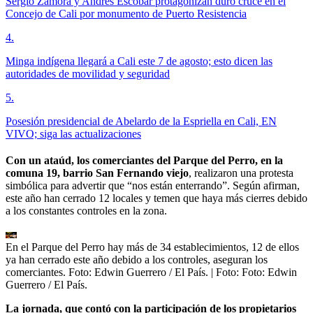
Sergio Zamora y Andrés Escobar protagonizan duro cruce en el
Concejo de Cali por monumento de Puerto Resistencia
4
.
Minga indígena llegará a Cali este 7 de agosto; esto dicen las
autoridades de movilidad y seguridad
5
.
Posesión presidencial de Abelardo de la Espriella en Cali, EN
VIVO; siga las actualizaciones
Con un ataúd, los comerciantes del Parque del Perro, en la
comuna 19, barrio San Fernando viejo
, realizaron una protesta
simbólica para advertir que “nos están enterrando”. Según afirman,
este año han cerrado 12 locales y temen que haya más cierres debido
a los constantes controles en la zona.
En el Parque del Perro hay más de 34 establecimientos, 12 de ellos
ya han cerrado este año debido a los controles, aseguran los
comerciantes. Foto: Edwin Guerrero / El País.
| Foto:
Foto: Edwin
Guerrero / El País.
La jornada, que contó con la participación de los propietarios