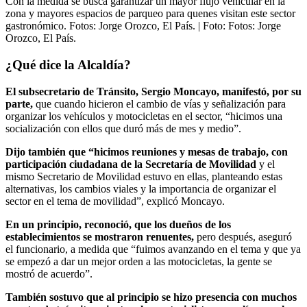
Con la medida se busca garantizar un mayor flujo vehicular en la
zona y mayores espacios de parqueo para quenes visitan este sector
gastronómico. Fotos: Jorge Orozco, El País.
| Foto:
Fotos: Jorge
Orozco, El País.
¿Qué dice la Alcaldía?
El subsecretario de Tránsito, Sergio Moncayo, manifestó, por su
parte,
que cuando hicieron el cambio de vías y señalización para
organizar los vehículos y motocicletas en el sector, “hicimos una
socialización con ellos que duró más de mes y medio”.
Dijo también que “hicimos reuniones y mesas de trabajo, con
participación ciudadana de la Secretaría de Movilidad
y el
mismo Secretario de Movilidad estuvo en ellas, planteando estas
alternativas, los cambios viales y la importancia de organizar el
sector en el tema de movilidad”, explicó Moncayo.
En un principio, reconoció, que los dueños de los
establecimientos se mostraron renuentes,
pero después, aseguró
el funcionario, a medida que “fuimos avanzando en el tema y que ya
se empezó a dar un mejor orden a las motocicletas, la gente se
mostró de acuerdo”.
También sostuvo que al principio se hizo presencia con muchos