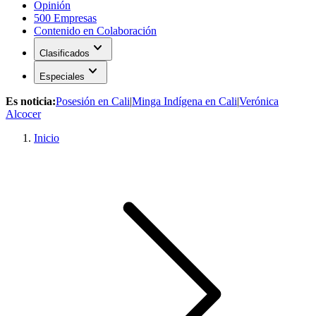
Opinión
500 Empresas
Contenido en Colaboración
expand_more
Clasificados
expand_more
Especiales
Es noticia:
Posesión en Cali
|
Minga Indígena en Cali
|
Verónica
Alcocer
Inicio