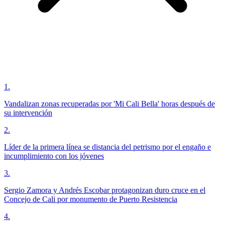
1
.
Vandalizan zonas recuperadas por 'Mi Cali Bella' horas después de
su intervención
2
.
Líder de la primera línea se distancia del petrismo por el engaño e
incumplimiento con los jóvenes
3
.
Sergio Zamora y Andrés Escobar protagonizan duro cruce en el
Concejo de Cali por monumento de Puerto Resistencia
4
.