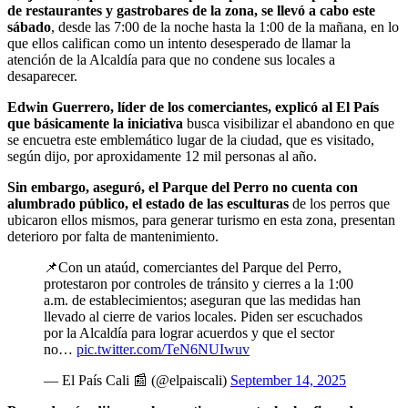
de restaurantes y gastrobares de la zona, se llevó a cabo este
sábado
, desde las 7:00 de la noche hasta la 1:00 de la mañana, en lo
que ellos califican como un intento desesperado de llamar la
atención de la Alcaldía para que no condene sus locales a
desaparecer.
Edwin Guerrero, líder de los comerciantes, explicó al El País
que básicamente la iniciativa
busca visibilizar el abandono en que
se encuetra este emblemático lugar de la ciudad, que es visitado,
según dijo, por aproxidamente 12 mil personas al año.
Sin embargo, aseguró, el Parque del Perro no cuenta con
alumbrado público, el estado de las esculturas
de los perros que
ubicaron ellos mismos, para generar turismo en esta zona, presentan
deterioro por falta de mantenimiento.
📌Con un ataúd, comerciantes del Parque del Perro,
protestaron por controles de tránsito y cierres a la 1:00
a.m. de establecimientos; aseguran que las medidas han
llevado al cierre de varios locales. Piden ser escuchados
por la Alcaldía para lograr acuerdos y que el sector
no…
pic.twitter.com/TeN6NUIwuv
— El País Cali 📰 (@elpaiscali)
September 14, 2025