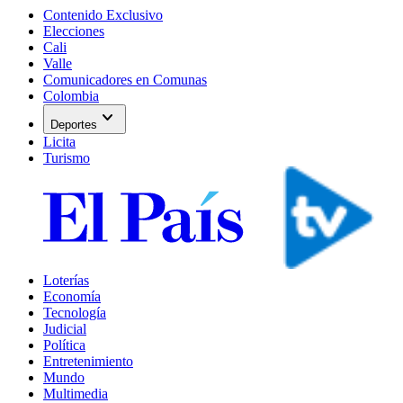
Contenido Exclusivo
Elecciones
Cali
Valle
Comunicadores en Comunas
Colombia
expand_more
Deportes
Licita
Turismo
Loterías
Economía
Tecnología
Judicial
Política
Entretenimiento
Mundo
Multimedia