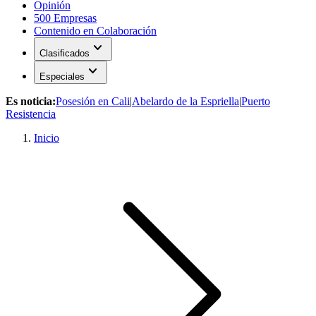
Opinión
500 Empresas
Contenido en Colaboración
expand_more
Clasificados
expand_more
Especiales
Es noticia:
Posesión en Cali
|
Abelardo de la Espriella
|
Puerto
Resistencia
Inicio