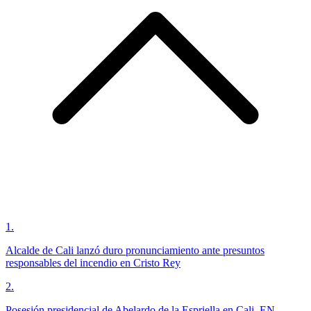
1
.
Alcalde de Cali lanzó duro pronunciamiento ante presuntos
responsables del incendio en Cristo Rey
2
.
Posesión presidencial de Abelardo de la Espriella en Cali, EN