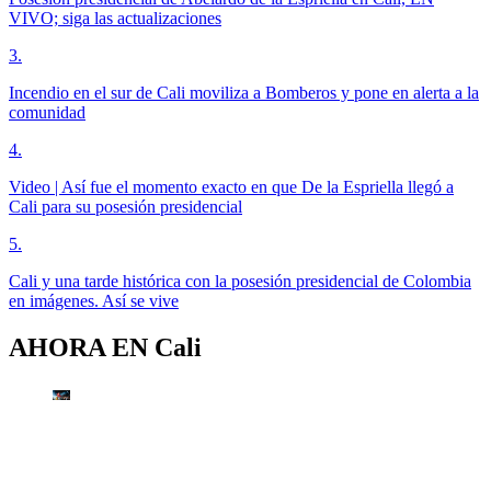
VIVO; siga las actualizaciones
3
.
Incendio en el sur de Cali moviliza a Bomberos y pone en alerta a la
comunidad
4
.
Video | Así fue el momento exacto en que De la Espriella llegó a
Cali para su posesión presidencial
5
.
Cali y una tarde histórica con la posesión presidencial de Colombia
en imágenes. Así se vive
AHORA EN
Cali