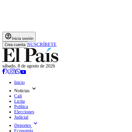
account_circle
Inicia sesión
SUSCRÍBETE
Crea cuenta
sábado, 8 de agosto de 2026
Inicio
expand_more
Noticias
Cali
Licita
Política
Elecciones
Judicial
expand_more
Deportes
Economía