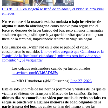
Bus del SITP en Bogotá se llenó de colados y el video se hizo viral
en redes
No se conoce si la usuaria estaba molesta o bajo los efectos de
alguna sustancia alucinógena
como motivo para seguir con el
forcejeo después de haber bajado del bus, pero algunos internautas
sostienen que es posible que haya querido evitar que la condujeran
fuera de la terminal, impidiéndole realizar su viaje sin pagar.
Los usuarios en Twitter, red en la que se publicó el video,
cuestionaron lo ocurrido.
Uno de ellos aseguró que Cali ahora es la
“capital de la ‘incultura’ ciudadana”, mientras otro individuo solo
comentó: “Qué vergüenza”.
Los colados resistiendose cuando ya fueron pillados.
pic.twitter.com/hVJ46ADM5s
— MIO Usuarios🚌 (@MIOusuarios)
June 27, 2023
Este es solo uno más de los hechos polémicos y virales de los que es
víctima el Sistema de Transporte Masivo de los caleños.
En los
últimos días se conoció otro video por medio de redes sociales en
el que se puede ver a algunos menores de edad colgados de la
parte trasera del bus,
los cuales se tiran del mismo al ver las