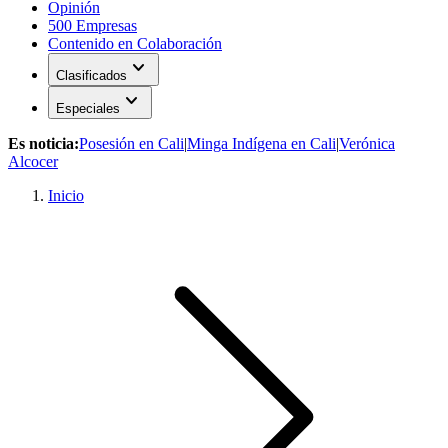
Opinión
500 Empresas
Contenido en Colaboración
expand_more
Clasificados
expand_more
Especiales
Es noticia:
Posesión en Cali
|
Minga Indígena en Cali
|
Verónica
Alcocer
Inicio