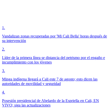
1
.
Vandalizan zonas recuperadas por 'Mi Cali Bella' horas después de
su intervención
2
.
Líder de la primera línea se distancia del petrismo por el engaño e
incumplimiento con los jóvenes
3
.
Minga indígena llegará a Cali este 7 de agosto; esto dicen las
autoridades de movilidad y seguridad
4
.
Posesión presidencial de Abelardo de la Espriella en Cali, EN
VIVO; siga las actualizaciones