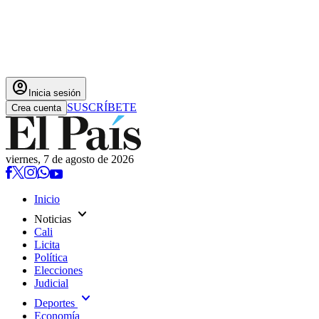
account_circle
Inicia sesión
SUSCRÍBETE
Crea cuenta
viernes, 7 de agosto de 2026
Inicio
expand_more
Noticias
Cali
Licita
Política
Elecciones
Judicial
expand_more
Deportes
Economía