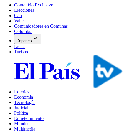
Contenido Exclusivo
Elecciones
Cali
Valle
Comunicadores en Comunas
Colombia
expand_more
Deportes
Licita
Turismo
Loterías
Economía
Tecnología
Judicial
Política
Entretenimiento
Mundo
Multimedia