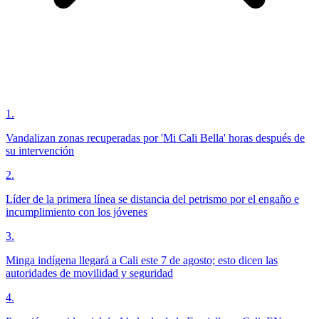
1
.
Vandalizan zonas recuperadas por 'Mi Cali Bella' horas después de
su intervención
2
.
Líder de la primera línea se distancia del petrismo por el engaño e
incumplimiento con los jóvenes
3
.
Minga indígena llegará a Cali este 7 de agosto; esto dicen las
autoridades de movilidad y seguridad
4
.