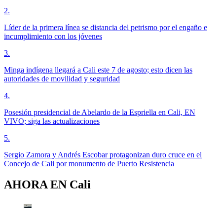
2
.
Líder de la primera línea se distancia del petrismo por el engaño e
incumplimiento con los jóvenes
3
.
Minga indígena llegará a Cali este 7 de agosto; esto dicen las
autoridades de movilidad y seguridad
4
.
Posesión presidencial de Abelardo de la Espriella en Cali, EN
VIVO; siga las actualizaciones
5
.
Sergio Zamora y Andrés Escobar protagonizan duro cruce en el
Concejo de Cali por monumento de Puerto Resistencia
AHORA EN
Cali