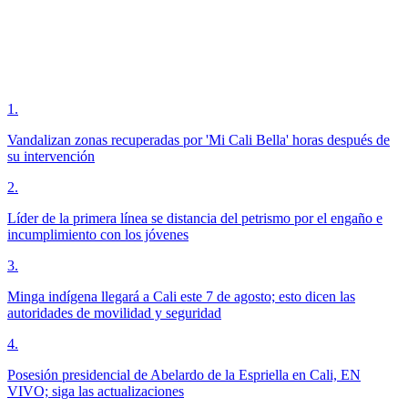
1
.
Vandalizan zonas recuperadas por 'Mi Cali Bella' horas después de
su intervención
2
.
Líder de la primera línea se distancia del petrismo por el engaño e
incumplimiento con los jóvenes
3
.
Minga indígena llegará a Cali este 7 de agosto; esto dicen las
autoridades de movilidad y seguridad
4
.
Posesión presidencial de Abelardo de la Espriella en Cali, EN
VIVO; siga las actualizaciones