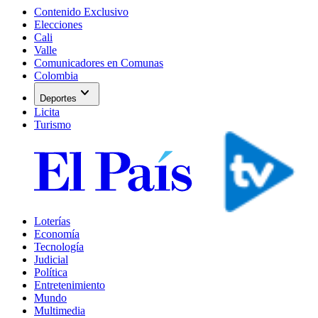
Contenido Exclusivo
Elecciones
Cali
Valle
Comunicadores en Comunas
Colombia
expand_more
Deportes
Licita
Turismo
Loterías
Economía
Tecnología
Judicial
Política
Entretenimiento
Mundo
Multimedia