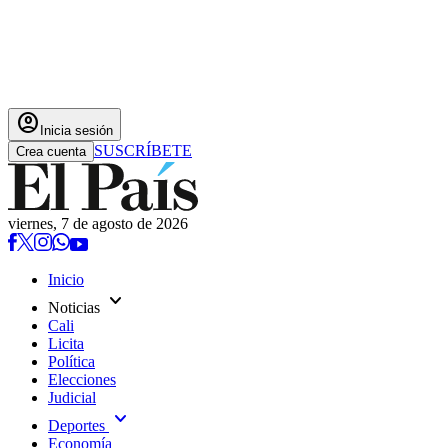
account_circle
Inicia sesión
SUSCRÍBETE
Crea cuenta
viernes, 7 de agosto de 2026
Inicio
expand_more
Noticias
Cali
Licita
Política
Elecciones
Judicial
expand_more
Deportes
Economía