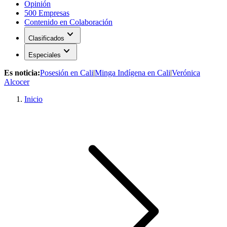
Opinión
500 Empresas
Contenido en Colaboración
expand_more
Clasificados
expand_more
Especiales
Es noticia:
Posesión en Cali
|
Minga Indígena en Cali
|
Verónica
Alcocer
Inicio