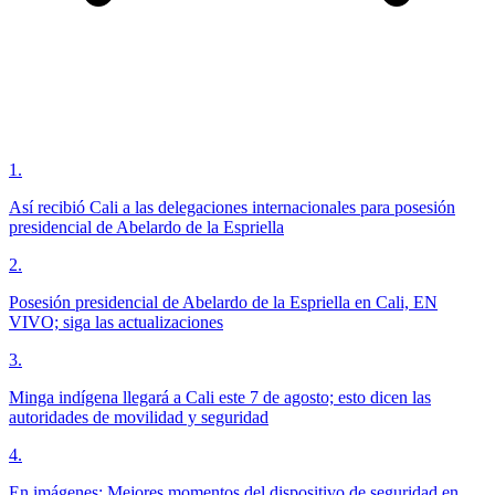
1
.
Así recibió Cali a las delegaciones internacionales para posesión
presidencial de Abelardo de la Espriella
2
.
Posesión presidencial de Abelardo de la Espriella en Cali, EN
VIVO; siga las actualizaciones
3
.
Minga indígena llegará a Cali este 7 de agosto; esto dicen las
autoridades de movilidad y seguridad
4
.
En imágenes: Mejores momentos del dispositivo de seguridad en