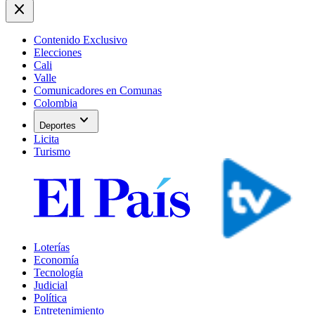
close
Contenido Exclusivo
Elecciones
Cali
Valle
Comunicadores en Comunas
Colombia
expand_more
Deportes
Licita
Turismo
Loterías
Economía
Tecnología
Judicial
Política
Entretenimiento