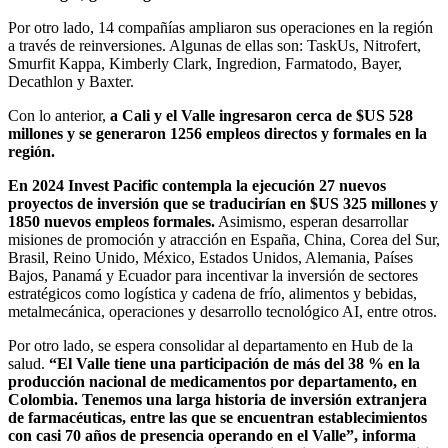
Por otro lado, 14 compañías ampliaron sus operaciones en la región
a través de reinversiones. Algunas de ellas son: TaskUs, Nitrofert,
Smurfit Kappa, Kimberly Clark, Ingredion, Farmatodo, Bayer,
Decathlon y Baxter.
Con lo anterior,
a Cali y el Valle ingresaron cerca de $US 528
millones y se generaron 1256 empleos directos y formales en la
región.
En 2024 Invest Pacific contempla la ejecución 27 nuevos
proyectos de inversión que se traducirían en $US 325 millones y
1850 nuevos empleos formales.
Asimismo, esperan desarrollar
misiones de promoción y atracción en España, China, Corea del Sur,
Brasil, Reino Unido, México, Estados Unidos, Alemania, Países
Bajos, Panamá y Ecuador para incentivar la inversión de sectores
estratégicos como logística y cadena de frío, alimentos y bebidas,
metalmecánica, operaciones y desarrollo tecnológico AI, entre otros.
Por otro lado, se espera consolidar al departamento en Hub de la
salud.
“El Valle tiene una participación de más del 38 % en la
producción nacional de medicamentos por departamento, en
Colombia. Tenemos una larga historia de inversión extranjera
de farmacéuticas, entre las que se encuentran establecimientos
con casi 70 años de presencia operando en el Valle”, informa