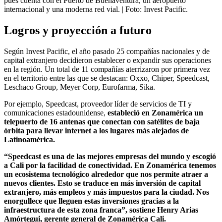
pues cuenta con el Puerto de Buenaventura, un aeropuerto
internacional y una moderna red vial.
| Foto:
Invest Pacific.
Logros y proyección a futuro
Según Invest Pacific, el año pasado 25 compañías nacionales y de
capital extranjero decidieron establecer o expandir sus operaciones
en la región. Un total de 11 compañías aterrizaron por primera vez
en el territorio entre las que se destacan: Oxxo, Chiper, Speedcast,
Leschaco Group, Meyer Corp, Eurofarma, Sika.
Por ejemplo, Speedcast, proveedor líder de servicios de TI y
comunicaciones estadounidense,
estableció en Zonamérica un
telepuerto de 16 antenas que conectan con satélites de baja
órbita para llevar internet a los lugares más alejados de
Latinoamérica.
“Speedcast es una de las mejores empresas del mundo y escogió
a Cali por la facilidad de conectividad. En Zonamérica tenemos
un ecosistema tecnológico alrededor que nos permite atraer a
nuevos clientes. Esto se traduce en más inversión de capital
extranjero, más empleos y más impuestos para la ciudad. Nos
enorgullece que lleguen estas inversiones gracias a la
infraestructura de esta zona franca”, sostiene Henry Arias
Amórtegui, gerente general de Zonamérica Cali.