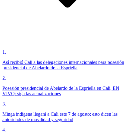
1
.
Así recibió Cali a las delegaciones internacionales para posesión
presidencial de Abelardo de la Espriella
2
.
Posesión presidencial de Abelardo de la Espriella en Cali, EN
VIVO; siga las actualizaciones
3
.
Minga indígena llegará a Cali este 7 de agosto; esto dicen las
autoridades de movilidad y seguridad
4
.