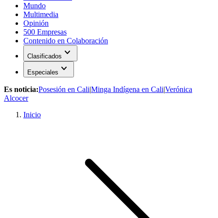
Mundo
Multimedia
Opinión
500 Empresas
Contenido en Colaboración
expand_more
Clasificados
expand_more
Especiales
Es noticia:
Posesión en Cali
|
Minga Indígena en Cali
|
Verónica
Alcocer
Inicio